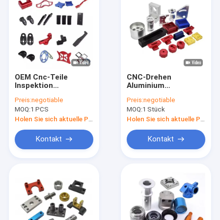
OEM Cnc-Teile
CNC-Drehen
Inspektion
Aluminium
Qualitätskontrolle
Dienstleistungen
Preis:
negotiable
Preis:
negotiable
Dienstleistungen
OEM ODM
MOQ:
1 PCS
MOQ:
1 Stück
ODM Cnc Hochmetall
Hochpräzise
Fräsen Cnc Drehteile
Niedriger Preis
Holen Sie sich aktuelle Preis
Holen Sie sich aktuelle Preis
Kundenspezifische
Metall CNC Fräsen
Kontakt
Kontakt
Bearbeitung
Drehteile