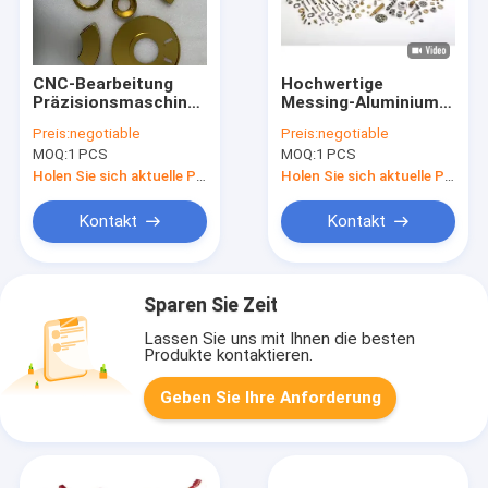
CNC-Bearbeitung
Hochwertige
Präzisionsmaschinen
Messing-Aluminium-
Teile für Kunden
Titanium-CNC-
Preis:
negotiable
Preis:
negotiable
angefertigt Kupfer
Drehfreideile
MOQ:
1 PCS
MOQ:
1 PCS
Titan Edelstahl CNC-
Hochwertige
Bearbeitung Drehen
kundenspezifische
Holen Sie sich aktuelle Preis
Holen Sie sich aktuelle Preis
Fräsen Service
bearbeitete
Komponenten mit
Kontakt
Kontakt
Präzisionsdienstleistung
Sparen Sie Zeit
Lassen Sie uns mit Ihnen die besten
Produkte kontaktieren.
Geben Sie Ihre Anforderung