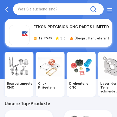
FEKON PRECISION CNC PARTS LIMITED
19
5.0
Überprüfter Lieferant
YEARS
Bearbeitungsteile
Cnc-
Drehenteile
Laser, der
CNC
Prägeteile
CNC
Teile
schneidet
Unsere Top-Produkte