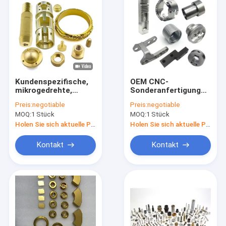
Kundenspezifische,
OEM CNC-
mikrogedrehte,
Sonderanfertigungen,
gefräste
kleine CNC-
Preis:
negotiable
Preis:
negotiable
Präzisionsersatzteile
Bearbeitung, Stahl,
MOQ:
1 Stück
MOQ:
1 Stück
aus Messing und
Aluminium, Fräsen
Kupfer, Metall,
und Drehen,
Holen Sie sich aktuelle Preis
Holen Sie sich aktuelle Preis
Fräsen, Drehen,
Bearbeitungsservice
mechanische Teile,
Kontakt
Kontakt
CNC-Bearbeitung