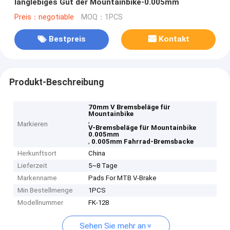
langlebiges Gut der Mountainbike-0.005mm
Preis：negotiable
MOQ：1PCS
Bestpreis
Kontakt
Produkt-Beschreibung
70mm V Bremsbeläge für
Mountainbike
,
Markieren
V-Bremsbeläge für Mountainbike
0.005mm
,
0.005mm Fahrrad-Bremsbacke
Herkunftsort
China
Lieferzeit
5~8 Tage
Markenname
Pads For MTB V-Brake
Min Bestellmenge
1PCS
Modellnummer
FK-128
Sehen Sie mehr an