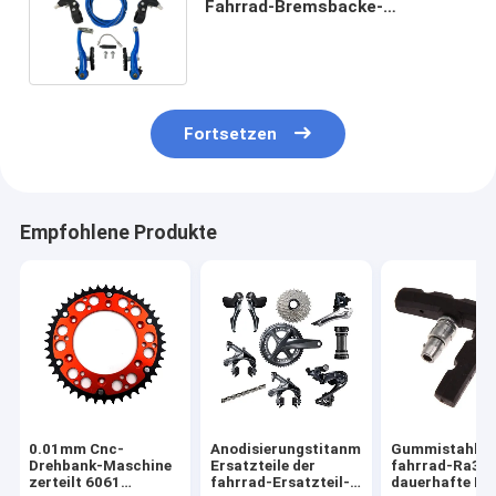
Fahrrad-Bremsbacke-
langlebiges Gut der
Mountainbike-0.005mm
Fortsetzen
Empfohlene Produkte
0.01mm Cnc-
Anodisierungstitanmountainbike-
Gummistahlde
Drehbank-Maschine
Ersatzteile der
fahrrad-Ra3.2
zerteilt 6061
fahrrad-Ersatzteil-
dauerhafte Mt