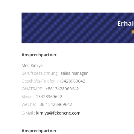
Erhal
Ansprechpartner
Mrs. Kimiya
Berufsbezeichnung :
sales manager
Geschäfts-Telefon :
13428969642
WHATSAPP :
+8613428969642
Skype :
13428969642
WeChat :
86-13428969642
E-Mail :
kimiya@fekoncnc.com
Ansprechpartner