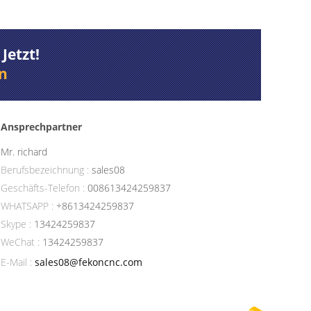
Jetzt!
n
Ansprechpartner
Mr. richard
Berufsbezeichnung :
sales08
Geschäfts-Telefon :
008613424259837
WHATSAPP :
+8613424259837
Skype :
13424259837
WeChat :
13424259837
E-Mail :
sales08@fekoncnc.com