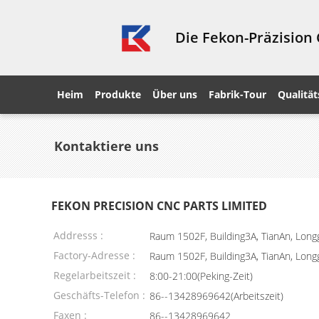
Die Fekon-Präzision
Heim
Produkte
Über uns
Fabrik-Tour
Qualität
Kontaktiere uns
FEKON PRECISION CNC PARTS LIMITED
Addresss :
Raum 1502F, Building3A, TianAn, Long
Factory-Adresse :
Raum 1502F, Building3A, TianAn, Long
Regelarbeitszeit :
8:00-21:00(Peking-Zeit)
Geschäfts-Telefon :
86--13428969642(Arbeitszeit)
Faxen :
86--13428969642