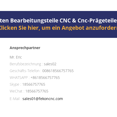
ten Bearbeitungsteile CNC & Cnc-Prägeteile 
Klicken Sie hier, um ein Angebot anzuforder
Ansprechpartner
Mr. Eric
Berufsbezeichnung :
sales02
Geschäfts-Telefon :
008618566757765
WHATSAPP :
+8618566757765
Skype :
18566757765
WeChat :
18566757765
E-Mail :
sales01@fekoncnc.com