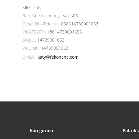
Miss. katy
Berufsbezeichnung :
sales06
Geschäfts-Telefon :
008614739001653
WHATSAPP :
+8614739001653
Skype :
14739001653
WeChat :
14739001653
E-Mail :
katy@fekoncnc.com
Kategorien
Fabrik-