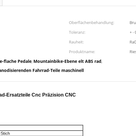
Oberflächenbehandlung:
Bru
Toleranz:
+ -
Rauheit:
Ra0
Produktname:
Rie
e-flache Pedale
Mountainbike-Ebene elt ABS rad
,
,
anodisierenden Fahrrad-Teile maschinell
ad-Ersatzteile Cnc Präzision CNC
-Stich