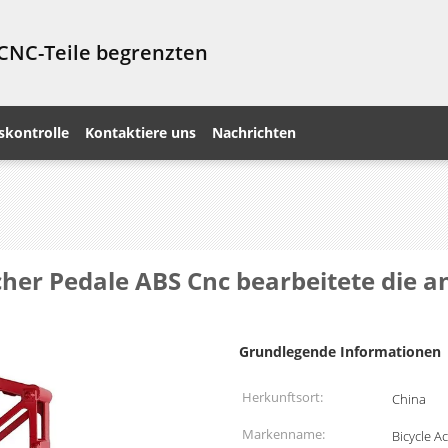
 CNC-Teile begrenzten
skontrolle
Kontaktiere uns
Nachrichten
her Pedale ABS Cnc bearbeitete die a
Grundlegende Informationen
Herkunftsort:
China
Markenname:
Bicycle A