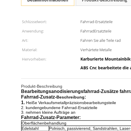
Schlüsselwort:
Fahrrad-Ersatzteile
Anwendung:
FahrradErsatzteile
Art:
Fahren Sie alle Teile rad
Material:
Verhärtete Metalle
Karburierte Mountainbik
Hervorheben:
ABS Cnc bearbeitete die 
Produkt-Beschreibung
Bearbeitungsanodisierungsfahrrad-Zusätze fahrr
Fahrrad-Zusatz-
:
Beschreibung
1.
Heiße Verkaufsmetallpräzisionsbearbeitungsteile
2. kundengebundene Fahrrad-Ersatzteile
3. nehmen kleine Aufträge an
Fahrrad-Zusatz-
Parameter:
Oberflächenbehandlung
Edelstahl
Polnisch, passivierend, Sandstrahlen, Laser