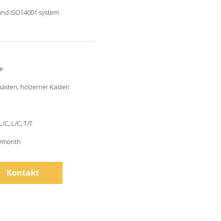
and ISO14001 system
e
kästen, hölzerner Kasten
L/C, L/C, T/T
/month
Kontakt