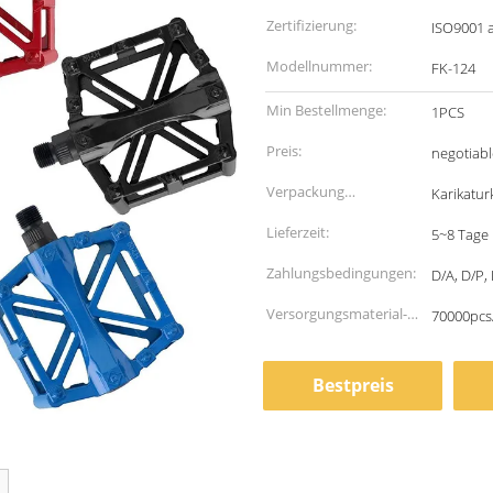
Zertifizierung:
ISO9001 
Modellnummer:
FK-124
Min Bestellmenge:
1PCS
Preis:
negotiabl
Verpackung
Karikatur
Informationen:
Lieferzeit:
5~8 Tage
Zahlungsbedingungen:
D/A, D/P, 
Versorgungsmaterial-
70000pcs
Fähigkeit:
Bestpreis