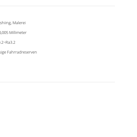
shiing, Malerei
 0,005 Millimeter
.2~Ra3.2
sige Fahrradreserven