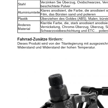
Verzinken Sie Überzug, Oxidschwarzes, Vern
Stahl
beschichtete Pulver
Klares anodisiert, die Farbe, die anodisiert
Aluminiumteile
Film, das Bürsten sand und polieren
Plastik
Überziehen des Goldes (ABS), Malen, bürste
Klar/die Farbe, die, stark anodisiert anodisi
Anderes
Vernickelung, Chrome-Überzug, Überzug, Sil
Material
Schwarzoxidbeschichtung und ETC… polier
Fahrrad-Zusätze
fördern:
Dieses Produkt wird von der Titanlegierung mit ausgezeich
Widerstand und Widerstand der hohen Temperatur.