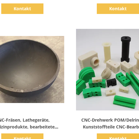
unststoffkomponenten
Nylon
Kontakt
Kontakt
Zeige Details
Zeige Details
C-Fräsen, Lathegeräte,
CNC-Drehwerk POM/Delrin
zinprodukte, bearbeitete
Kunststoffteile CNC-Bear
Kunststoffteile
Kunststoff-Ersatztei
Kontakt
Kontakt