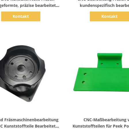
 geformte, präzise bearbeitete
kundenspezifisch bearbe
Kunststoffteile
Kunststoffteile Acryl PV
Kontakt
Kontakt
Verarbeitung Servic
Zeige Details
Zeige Details
nd Fräsmaschinenbearbeitung
CNC-Maßbearbeitung 
 Kunststoffteile Bearbeitete
Kunststoffteilen für Peek P