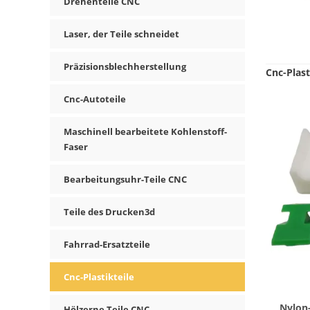
Drehenteile CNC
Laser, der Teile schneidet
Präzisionsblechherstellung
Cnc-Plast
Cnc-Autoteile
Maschinell bearbeitete Kohlenstoff-
Faser
Bearbeitungsuhr-Teile CNC
Teile des Drucken3d
Fahrrad-Ersatzteile
Cnc-Plastikteile
Nylon-
Hölzerne Teile CNC