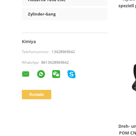
speziell
Zylinder-Gang
Kimiya
Telefonnummer :
13428969642
WhatsApp :
8613428969642
Dreh- u
POM CNC