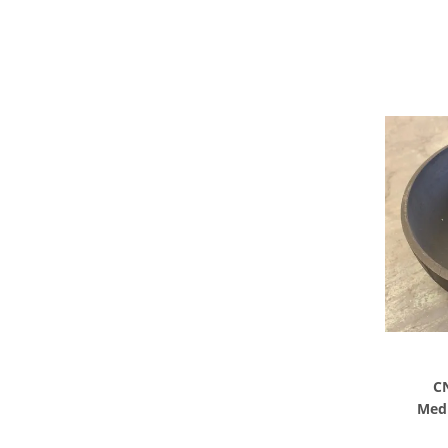
K
CN
Medi