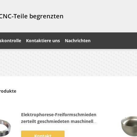
 CNC-Teile begrenzten
skontrolle
Kontaktiere uns
Nachrichten
rodukte
Elektrophorese-Freiformschmieden
zerteilt geschmiedeten maschinell
bearbeiteten Ring Soems SS 301 304
Kontakt