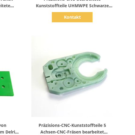
itete
Kunststoffteile UHMWPE Schwarze
C POM-
Kunststoffbearbeitung OEM
Kontakt
e
Zeige Details
von
Präzisions-CNC-Kunststoffteile 5
om Delrin
Achsen-CNC-Fräsen bearbeitet