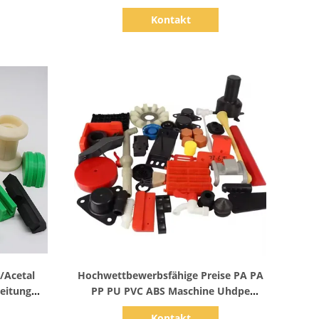
Kunststoffteile
Kontakt
Zeige Details
/Acetal
Hochwettbewerbsfähige Preise PA PA
beitung
PP PU PVC ABS Maschine Uhdpe
le
Uhmwpe Pom Nylon Kunststoff
Kontakt