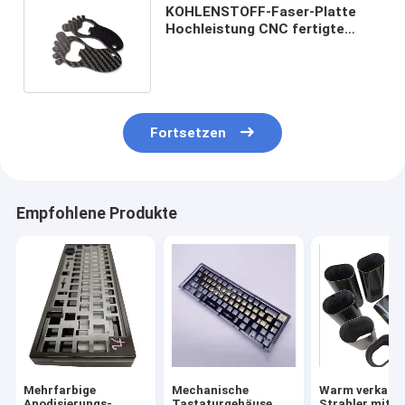
KOHLENSTOFF-Faser-Platte
Hochleistung CNC fertigte
Bearbeitungsprodukte
besonders an
Fortsetzen
Empfohlene Produkte
Mehrfarbige
Mechanische
Warm verkauft
Anodisierungs-
Tastaturgehäuse
Strahler mit 