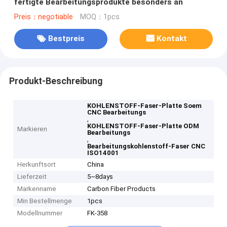
fertigte Bearbeitungsprodukte besonders an
Preis：negotiable
MOQ：1pcs
Bestpreis
Kontakt
Produkt-Beschreibung
KOHLENSTOFF-Faser-Platte Soem
CNC Bearbeitungs
,
KOHLENSTOFF-Faser-Platte ODM
Markieren
Bearbeitungs
,
Bearbeitungskohlenstoff-Faser CNC
ISO14001
Herkunftsort
China
Lieferzeit
5~8days
Markenname
Carbon Fiber Products
Min Bestellmenge
1pcs
Modellnummer
FK-358