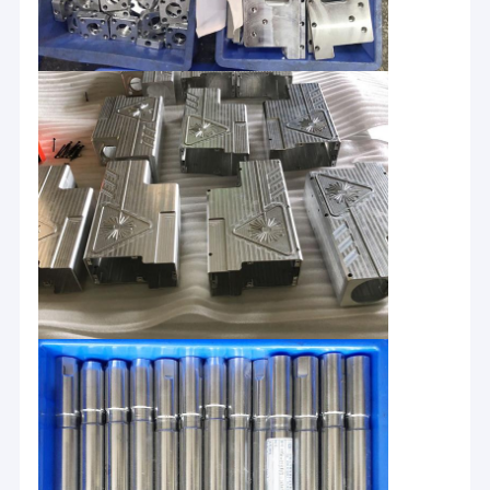
Präzisionsblechherstellung
Cnc-Autoteile
Maschinell bearbeitete Kohlenstoff-Faser
Bearbeitungsuhr-Teile CNC
Teile des Drucken3d
Fahrrad-Ersatzteile
Cnc-Plastikteile
Hölzerne Teile CNC
Zylinder-Gang