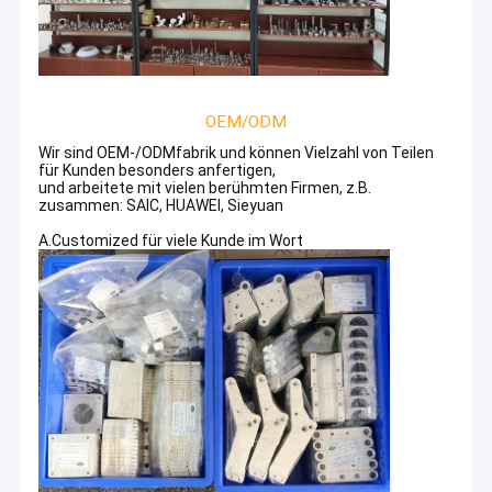
OEM/ODM
Wir sind OEM-/ODMfabrik und können Vielzahl von Teilen
für Kunden besonders anfertigen,
und arbeitete mit vielen berühmten Firmen, z.B.
zusammen: SAIC, HUAWEI, Sieyuan
A.Customized für viele Kunde im Wort
Heim
Die Fekon-Präzision CNC Teile Ltd. wurden im Jahre 2007 als
Produkte
führender Hersteller hergestellt, der auf verschiedene
Bearbeitungsteile CNC., einschließlich Prägeteile, Drehenteile,
Über uns
Autoteile, Kohlenstofffaser, Uhrteile, Teile des Drucken 3D
spezialisiert und schnitten Teile, mit ISO 9001 Cerfifited.