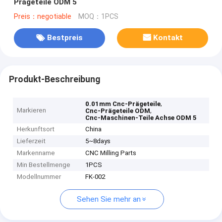
Prägeteile ODM 5
Preis：negotiable
MOQ：1PCS
Bestpreis
Kontakt
Produkt-Beschreibung
,
0.01mm Cnc-Prägeteile
Markieren
,
Cnc-Prägeteile ODM
Cnc-Maschinen-Teile Achse ODM 5
Herkunftsort
China
Lieferzeit
5~8days
Markenname
CNC Milling Parts
Min Bestellmenge
1PCS
Modellnummer
FK-002
Sehen Sie mehr an