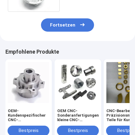
Fortsetzen
Empfohlene Produkte
OEM-
OEM CNC-
CNC-Bearbeit
Kundenspezifischer
Sonderanfertigungen,
Präzisionsma
CNC-
kleine CNC-
Teile für Kund
Bearbeitungsservice
Bearbeitung, Stahl,
angefertigt Ku
für Automobilteile
Aluminium, Fräsen
Titan Edelsta
Bestpreis
Bestpreis
Bestprei
aus Aluminium,
und Drehen,
Bearbeitung D