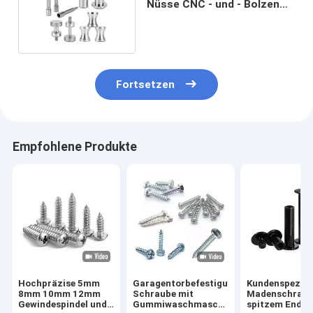
Nüsse CNC - und - Bolzen
für Motorräder
Fortsetzen
Empfohlene Produkte
Hochpräzise 5mm
Garagentorbefestigungen,
Kundenspezifi
8mm 10mm 12mm
Schraube mit
Madenschraub
Gewindespindel und
Gummiwaschmaschine,
spitzem Ende 