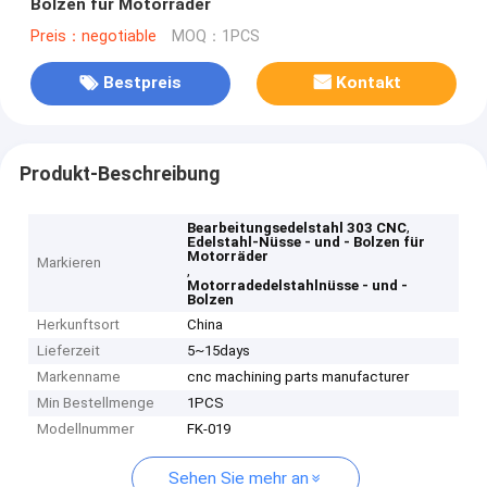
Bolzen für Motorräder
Preis：negotiable
MOQ：1PCS
Bestpreis
Kontakt
Produkt-Beschreibung
,
Bearbeitungsedelstahl 303 CNC
Edelstahl-Nüsse - und - Bolzen für
Motorräder
Markieren
,
Motorradedelstahlnüsse - und -
Bolzen
Herkunftsort
China
Lieferzeit
5~15days
Markenname
cnc machining parts manufacturer
Min Bestellmenge
1PCS
Modellnummer
FK-019
Sehen Sie mehr an