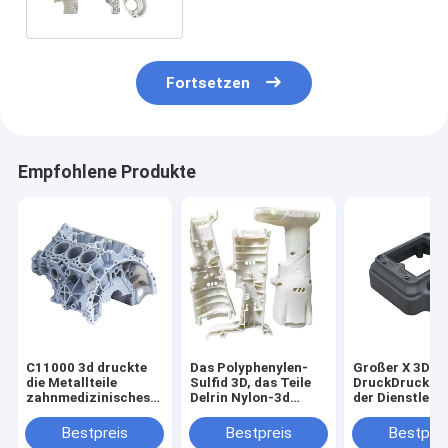
drucken
Fortsetzen
Empfohlene Produkte
C11000 3d druckte
Das Polyphenylen-
Großer X 3D
die Metallteile
Sulfid 3D, das Teile
DruckDruckser
zahnmedizinisches
Delrin Nylon-3d
der Dienstleis
3d Polyvinylchlorid-
druckt, druckte Teile
im
ODM druckend
Designbereich
Bestpreis
Bestpreis
Bestprei
verhärteter Me