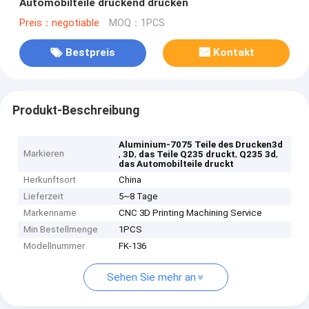
Automobilteile druckend drucken
Preis：negotiable
MOQ：1PCS
Bestpreis
Kontakt
Produkt-Beschreibung
Aluminium-7075 Teile des Drucken3d
Markieren
,
,
,
,
3D
das Teile Q235 druckt
Q235 3d
das Automobilteile druckt
Herkunftsort
China
Lieferzeit
5~8 Tage
Markenname
CNC 3D Printing Machining Service
Min Bestellmenge
1PCS
Modellnummer
FK-136
Sehen Sie mehr an