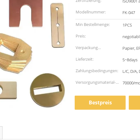
Zertifizierung:
ISO9001 
Modellnummer:
FK-047
Min Bestellmenge:
1PCS
Preis:
negotiabl
Verpackung
Papier, E
Informationen:
Lieferzeit:
5~8days
Zahlungsbedingungen:
L/C, D/A, 
Versorgungsmaterial-
70000/m
Fähigkeit:
Bestpreis