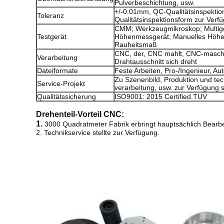
Pulverbeschichtung, usw.
+/-0.01mm, QC-Qualitätsinspektio
Toleranz
Qualitätsinspektionsform zur Verfü
CMM; Werkzeugmikroskop; Multig
Testgerät
Höhenmessgerät; Manuelles Höhe
Rauheitsmaß
CNC, der, CNC mahlt, CNC-maschi
Verarbeitung
Drahtausschnitt sich dreht
Dateiformate
Feste Arbeiten, Pro-/Ingenieur, A
Zu Szenenbild, Produktion und tec
Service-Projekt
verarbeitung, usw. zur Verfügung s
Qualitätssicherung
ISO9001: 2015 Certified.TUV
Drehenteil-Vorteil CNC:
1.
3000 Quadratmeter Fabrik erbringt hauptsächlich Bearb
2.
Technikservice stellte zur Verfügung.