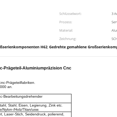
Schlüsselwort:
3 A
Prozess:
Ser
Material:
Alu
Zeichnung:
SCH
oßserienkomponenten H62
Gedrehte gemahlene Großserienkom
,
c-Prägeteil-Aluminiumpräzision Cnc
nc-Prägeteilfabriken.
1000 an.
nc-Bearbeitungsdrehender
ahl, Stahl, Eisen, Legierung, Zink etc.
e/Nylon-/Holz/Titan/usw.
rt, Laser-Stich, Seidendruck, polierend,