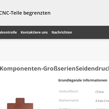
 CNC-Teile begrenzten
skontrolle
Kontaktiere uns
Nachrichten
Komponenten-GroßserienSeidendruck
Grundlegende Informationen
Herkunftsort:
China
Markenname:
4 Axis Cnc