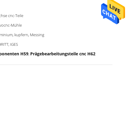
chse cnc-Teile
vocnc-Mühle
minium, kupfern, Messing
RITT; IGES
ponenten H59
Prägebearbeitungsteile cnc H62
,