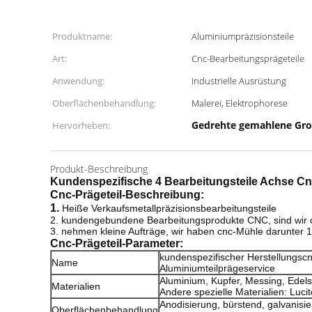
Produktname:
Aluminiumpräzisionsteile
Art:
Cnc-Bearbeitungsprägeteile
Anwendung:
Industrielle Ausrüstung
Oberflächenbehandlung:
Malerei, Elektrophorese
Gedrehte gemahlene Gr
Hervorheben:
Produkt-Beschreibung
Kundenspezifische 4 Bearbeitungsteile Achse Cn
Cnc-Prägeteil-
Beschreibung:
1.
Heiße Verkaufsmetallpräzisionsbearbeitungsteile
2. kundengebundene Bearbeitungsprodukte CNC, sind wir c
3. nehmen kleine Aufträge, wir haben cnc-Mühle darunter 
Cnc-Prägeteil-
Parameter:
kundenspezifischer Herstellungsc
Name
Aluminiumteilprägeservice
Aluminium, Kupfer, Messing, Edelst
Materialien
Andere spezielle Materialien: Lucit
Anodisierung, bürstend, galvanisie
Oberflächenbehandlung