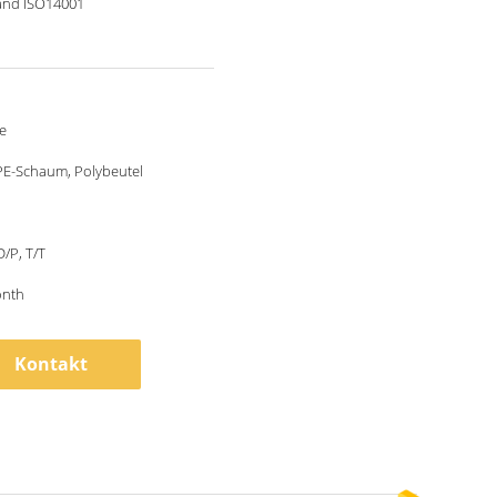
and ISO14001
e
PE-Schaum, Polybeutel
D/P, T/T
onth
Kontakt