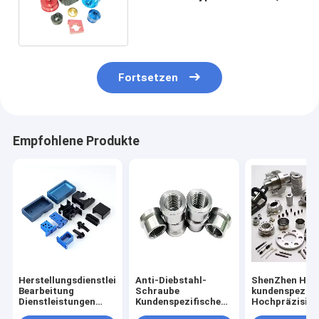
die Anodisierung dreht
Fortsetzen
Empfohlene Produkte
Herstellungsdienstleistungen
Anti-Diebstahl-
ShenZhen Hers
Bearbeitung
Schraube
kundenspezifi
Dienstleistungen
Kundenspezifische
Hochpräzision
Beschaffenheit von
Aluminium-
CNC-Fächer a