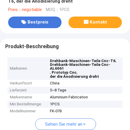
T6, der die Anodisierung dreht
Preis：negotiable
MOQ：1PCS
Bestpreis
Kontakt
Produkt-Beschreibung
,
Drehbank-Maschinen-Teile Cnc-T6
Drehbank-Maschinen-Teile Cnc-
Markieren
AL6061
,
,
Prototyp Cnc
der die Anodisierung dreht
Herkunftsort
China
Lieferzeit
5~8 Tage
Markenname
Aluminium Fabrication
Min Bestellmenge
1PCS
Modellnummer
FK-078
Sehen Sie mehr an