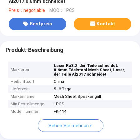
Al2017 0.6mm schneidet
Preis：negotiable
MOQ：1PCS
Bestpreis
Kontakt
Produkt-Beschreibung
,
,
Laser Ra3.2
der Teile schneidet
Markieren
,
,
0.6mm Edelstahl Mesh Sheet
Laser
der Teile Al2017 schneidet
Herkunftsort
China
Lieferzeit
5~8 Tage
Markenname
Mesh Sheet Speaker grill
Min Bestellmenge
1PCS
Modellnummer
FK-114
Sehen Sie mehr an