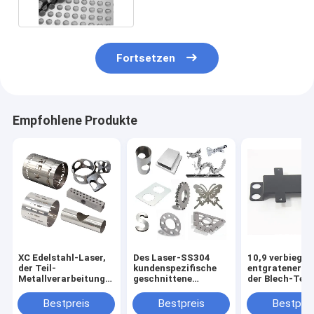
Fortsetzen
Empfohlene Produkte
XC Edelstahl-Laser,
Des Laser-SS304
10,9 verbiegen
der Teil-
kundenspezifische
entgratener L
Metallverarbeitungs-
geschnittene
der Blech-Teil
Kasten CNC Laser-
Metallplatten
schnitt Teile
Teile schneidet
Ausschnitt-
Bestpreis
Bestpreis
Bestprei
Metallteil-Eisen-