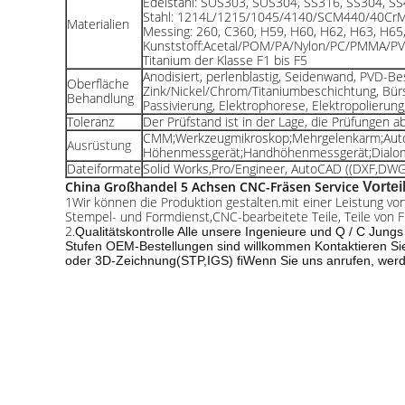
Edelstahl: SUS303, SUS304, SS316, SS304, S
Stahl: 1214L/1215/1045/4140/SCM440/40CrM
Materialien
Messing: 260, C360, H59, H60, H62, H63, H65,
Kunststoff:Acetal/POM/PA/Nylon/PC/PMMA/PV
Titanium der Klasse F1 bis F5
Anodisiert, perlenblastig, Seidenwand, PVD-Be
Oberfläche
Zink/Nickel/Chrom/Titaniumbeschichtung, Bürs
Behandlung
Passivierung, Elektrophorese, Elektropolierung
Toleranz
Der Prüfstand ist in der Lage, die Prüfungen a
CMM;Werkzeugmikroskop;Mehrgelenkarm;Aut
Ausrüstung
Höhenmessgerät;Handhöhenmessgerät;Dialom
Dateiformate
Solid Works,Pro/Engineer, AutoCAD ((DXF,DWG)
China Großhandel 5 Achsen CNC-Fräsen Service
Vorteil
1Wir können die Produktion gestalten.
mit einer Leistung v
Stempel- und Formdienst,
CNC-bearbeitete Teile, Teile von
2.
Qualitätskontrolle Alle unsere Ingenieure und Q / C Jung
Stufen
OEM-Bestellungen sind willkommen Kontaktieren Sie 
oder 3D-Zeichnung
(STP,IGS) fi
Wenn Sie uns anrufen, werde