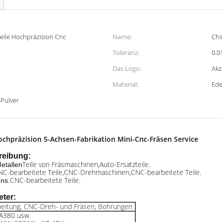
ile Hochpräzision Cnc
Name:
Chi
Toleranz:
0.0
Das Logo:
Akz
Material:
Ede
 Pulver
hpräzision 5-Achsen-Fabrikation Mini-Cnc-Fräsen Service
reibung:
Teile von Fräsmaschinen,Auto-Ersatzteile
Metallen
.
NC-bearbeitete Teile,CNC-Drehmaschinen,CNC-bearbeitete Teile
.
CNC-bearbeitete Teile
uns.
.
ter:
eitung, CNC-Dreh- und Fräsen, Bohrungen
A380 usw.