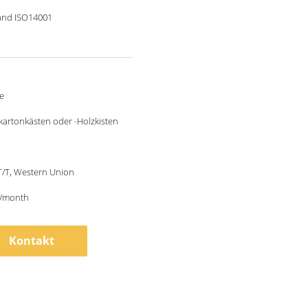
and ISO14001
e
artonkästen oder -Holzkisten
 T/T, Western Union
/month
Kontakt