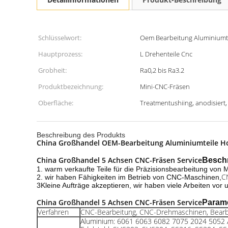
Schlüsselwort:
Oem Bearbeitung Aluminiumte
Hauptprozess:
L Drehenteile Cnc
Grobheit:
Ra0,2 bis Ra3.2
Produktbezeichnung:
Mini-CNC-Fräsen
Oberfläche:
Treatmentushiing, anodisiert,
Beschreibung des Produkts
China Großhandel OEM-Bearbeitung Aluminiumteile Hoc
China Großhandel 5 Achsen CNC-Fräsen Service
Besch
1. warm verkaufte Teile für die Präzisionsbearbeitung von 
C
2. wir haben Fähigkeiten im Betrieb von CNC-Maschinen,
3Kleine Aufträge akzeptieren, wir haben viele Arbeiten vor 
China Großhandel 5 Achsen CNC-Fräsen Service
Parame
Verfahren
CNC-Bearbeitung, CNC-Drehmaschinen, Bearb
Aluminium: 6061 6063 6082 7075 2024 5052 