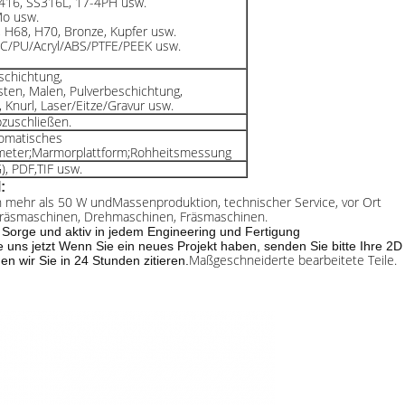
S416, SS316L, 17-4PH usw.
o usw.
 H68, H70, Bronze, Kupfer usw.
C/PU/Acryl/ABS/PTFE/PEEK usw.
schichtung,
ten, Malen, Pulverbeschichtung,
, Knurl, Laser/Eitze/Gravur usw.
bzuschließen.
omatisches
eter;Marmorplattform;Rohheitsmessung
, PDF,TIF usw.
:
on mehr als 50 W und
Massenproduktion, technischer Service, vor Ort
 Fräsmaschinen, Drehmaschinen, Fräsmaschinen.
s Sorge und aktiv in jedem Engineering und Fertigung
uns jetzt Wenn Sie ein neues Projekt haben, senden Sie bitte Ihre 2D
Maßgeschneiderte bearbeitete Teile.
n wir Sie in 24 Stunden zitieren.