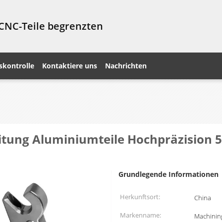
 CNC-Teile begrenzten
skontrolle
Kontaktiere uns
Nachrichten
ung Aluminiumteile Hochpräzision 5-
Grundlegende Informationen
Herkunftsort:
China
Markenname:
Machinin