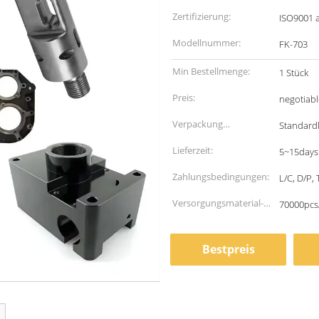
Zertifizierung:
ISO9001 
Modellnummer:
FK-703
Min Bestellmenge:
1 Stück
Preis:
negotiabl
Verpackung
Standardk
Informationen:
Lieferzeit:
5~15days
Zahlungsbedingungen:
L/C, D/P,
Versorgungsmaterial-
70000pcs
Fähigkeit:
Bestpreis