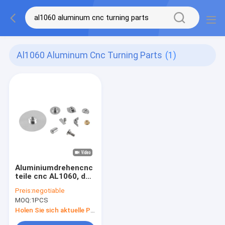
Al1060 Aluminum Cnc Turning Parts
(1)
Aluminiumdrehencnc
teile cnc AL1060, der
kleines Teil-ODM
Preis:
negotiable
maschinell
MOQ:
1PCS
bearbeitet
Holen Sie sich aktuelle Preis