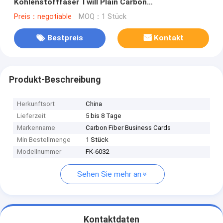
Kohlenstofffaser Twill Plain Carbon
Anpassungsrohr aus Carbonfaser
Preis：negotiable
MOQ：1 Stück
Bestpreis
Kontakt
Produkt-Beschreibung
Herkunftsort
China
Lieferzeit
5 bis 8 Tage
Markenname
Carbon Fiber Business Cards
Min Bestellmenge
1 Stück
Modellnummer
FK-6032
Sehen Sie mehr an
Kontaktdaten