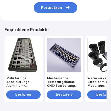
Fortsetzen
Empfohlene Produkte
Mehrfarbige
Mechanische
Warm verkauft
Anodisierungs-
Tastaturgehäuse
Strahler mit 
Aluminium-
CNC-Bearbeitung
Modul aus
Tastaturgehäuse
Metallgehäuse
Kohlenstofffa
Aluminium anodiert
Bestpreis
Bestpreis
Bestprei
für 60% 75%
Mechanische
Tastaturplatte