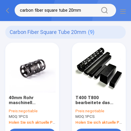
Carbon Fiber Square Tube 20mm
(9)
40mm Rohr
T400 T800
maschinell
bearbeitete das
bearbeitete
rechteckige Oval des
Preis:
negotiable
Preis:
negotiable
hochfeste Stärke
Kohlenstoff-Faser-
MOQ:
1PCS
MOQ:
1PCS
des Kohlenstoff-
Vierkantrohr-20mm
Faser-Vierkantrohr-
maschinell
Holen Sie sich aktuelle Preis
Holen Sie sich aktuelle Preis
20mm