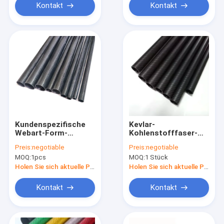
Kontakt
Kontakt
Kundenspezifische
Kevlar-
Webart-Form-
Kohlenstofffaser-
Kohlenstoff-Faser-
Rundrohr-
Preis:
negotiable
Preis:
negotiable
sechseckiges ovales
Kohlenstofffaser-
MOQ:
1pcs
MOQ:
1 Stück
achteckiges Rohr
Rohr für Golfclubs-
des Twill-3k
Kohlenstofffaser-
Holen Sie sich aktuelle Preis
Holen Sie sich aktuelle Preis
Integrationsrohr
Kontakt
Kontakt