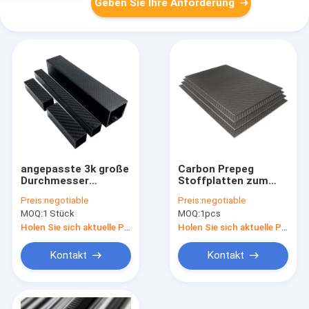
Geben Sie Ihre Anforderung
angepasste 3k große
Carbon Prepeg
Durchmesser
Stoffplatten zum
Kohlenstofffaserröhre
Verkauf 0,4mm
Preis:
negotiable
Preis:
negotiable
5mm 10mm 20mm
1,5mm 20mm 80mm
MOQ:
1 Stück
MOQ:
1pcs
30mm 40mm 50mm
100mm
60mm 100mm
Maßgeschneiderte
Holen Sie sich aktuelle Preis
Holen Sie sich aktuelle Preis
Kohlenstofffaserröhre
Dicke
Verbundrohstoff
Kontakt
Kontakt
Vollkohlenstofffaser
P