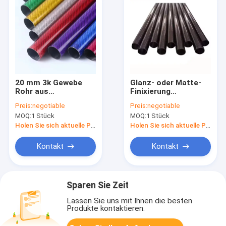
20 mm 3k Gewebe
Glanz- oder Matte-
Rohr aus
Finixierung
Kohlenstofffaser 50
geschmiedetem
Preis:
negotiable
Preis:
negotiable
mm 65 mm 70 mm 75
Gewebe aus
MOQ:
1 Stück
MOQ:
1 Stück
mm Rohrstange aus
Kohlenstofffaserrohr
Kohlenstofffaser
Holen Sie sich aktuelle Preis
Holen Sie sich aktuelle Preis
Kontakt
Kontakt
Sparen Sie Zeit
Lassen Sie uns mit Ihnen die besten
Produkte kontaktieren.