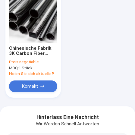
Chinesische Fabrik
3K Carbon Fiber
Tube,CNC Schneiden
Preis:
negotiable
von
MOQ:
1 Stück
Kohlenstofffaser
Pole
Holen Sie sich aktuelle Preis
Kontakt
Heim
Produkte
Hinterlass Eine Nachricht
Wir Werden Schnell Antworten
Über uns