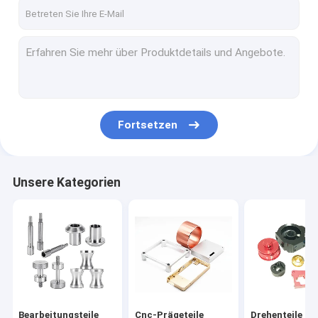
Fabrik-Tour
Qualitätskontrolle
Kontaktiere uns
Nachrichten
Fortsetzen
Fordern Sie ein Angebot an
Unsere Kategorien
Bearbeitungsteile CNC
Cnc-Prägeteile
Drehenteile CNC
Laser, der Teile schneidet
Bearbeitungsteile
Cnc-Prägeteile
Drehenteile C