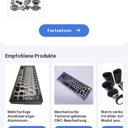
5mm schwarzes Unidirection
maschinell bearbeitet
Fortsetzen
Empfohlene Produkte
Mehrfarbige
Mechanische
Warm verkauft
Anodisierungs-
Tastaturgehäuse
Strahler mit 
Aluminium-
CNC-Bearbeitung
Modul aus
Tastaturgehäuse
Metallgehäuse
Kohlenstofffa