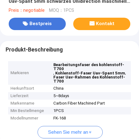
Uav-Spant 5mm schwarzes Unidirection maschinell
bearbeitet
Preis：negotiable
MOQ：1PCS
Bestpreis
Kontakt
Produkt-Beschreibung
Bearbeitungsfaser des kohlenstoff-
T700
Markieren
,
,
Kohlenstoff-Faser Uav-Spant 5mm
Faser Uav-Rahmen des Kohlenstoff-
T700
Herkunftsort
China
Lieferzeit
5~8days
Markenname
Carbon Fiber Machined Part
Min Bestellmenge
1PCS
Modellnummer
FK-168
Sehen Sie mehr an