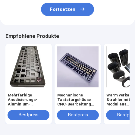
Fortsetzen
Empfohlene Produkte
Mehrfarbige
Mechanische
Warm verkauft
Anodisierungs-
Tastaturgehäuse
Strahler mit 
Aluminium-
CNC-Bearbeitung
Modul aus
Tastaturgehäuse
Metallgehäuse
Kohlenstofffa
Aluminium anodiert
Bestpreis
Bestpreis
Bestprei
für 60% 75%
Mechanische
Tastaturplatte