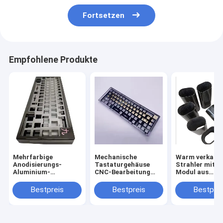
Fortsetzen
Empfohlene Produkte
Mehrfarbige
Mechanische
Warm verkauft
Anodisierungs-
Tastaturgehäuse
Strahler mit 
Aluminium-
CNC-Bearbeitung
Modul aus
Tastaturgehäuse
Metallgehäuse
Kohlenstofffa
Aluminium anodiert
Bestpreis
Bestpreis
Bestprei
für 60% 75%
Mechanische
Tastaturplatte