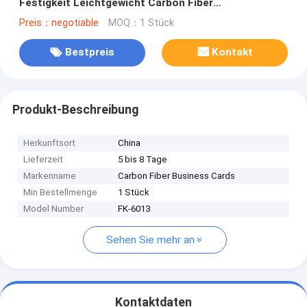
Festigkeit Leichtgewicht Carbon Fiber
Sheet/Platte/Board
Preis：negotiable
MOQ：1 Stück
Bestpreis
Kontakt
Produkt-Beschreibung
Herkunftsort
China
Lieferzeit
5 bis 8 Tage
Markenname
Carbon Fiber Business Cards
Min Bestellmenge
1 Stück
Model Number
FK-6013
Sehen Sie mehr an
Kontaktdaten