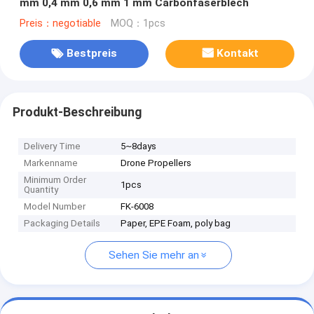
mm 0,4 mm 0,6 mm 1 mm Carbonfaserblech
Preis：negotiable
MOQ：1pcs
Bestpreis
Kontakt
Produkt-Beschreibung
Delivery Time
5~8days
Markenname
Drone Propellers
Minimum Order
1pcs
Quantity
Model Number
FK-6008
Packaging Details
Paper, EPE Foam, poly bag
Sehen Sie mehr an