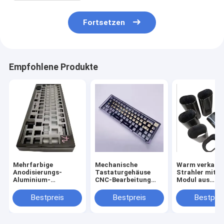
Fortsetzen
Empfohlene Produkte
Mehrfarbige
Mechanische
Warm verkauft
Anodisierungs-
Tastaturgehäuse
Strahler mit 
Aluminium-
CNC-Bearbeitung
Modul aus
Tastaturgehäuse
Metallgehäuse
Kohlenstofffa
Aluminium anodiert
Bestpreis
Bestpreis
Bestprei
für 60% 75%
Mechanische
Tastaturplatte