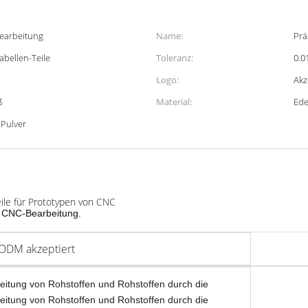
bearbeitung
Name:
Prä
abellen-Teile
Toleranz:
0.0
Logo:
Akz
ß
Material:
Ede
 Pulver
ile für Prototypen von CNC
er CNC-Bearbeitung.
DM akzeptiert
eitung von Rohstoffen und Rohstoffen durch die
eitung von Rohstoffen und Rohstoffen durch die