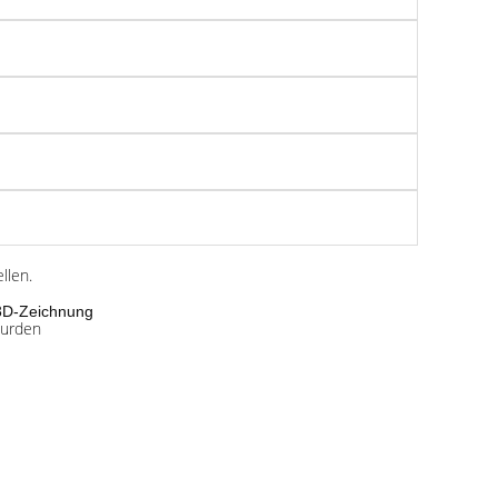
llen.
 3D-Zeichnung
wurden