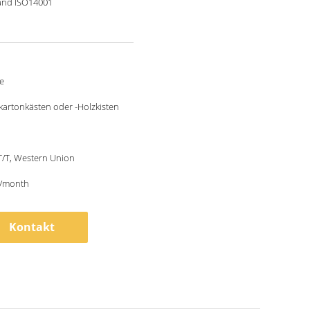
and ISO14001
e
artonkästen oder -Holzkisten
 T/T, Western Union
/month
Kontakt