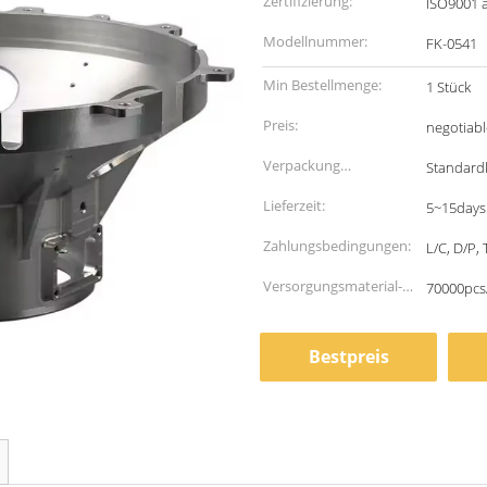
Zertifizierung:
ISO9001 
Modellnummer:
FK-0541
Min Bestellmenge:
1 Stück
Preis:
negotiabl
Verpackung
Standardk
Informationen:
Lieferzeit:
5~15days
Zahlungsbedingungen:
L/C, D/P,
Versorgungsmaterial-
70000pcs
Fähigkeit:
Bestpreis