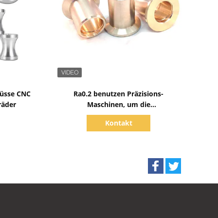
Zeige Details
Nüsse CNC
Ra0.2 benutzen Präzisions-
räder
Maschinen, um die
kundenspezifischen Standard
Kontakt
Metallteile zu errichten nicht