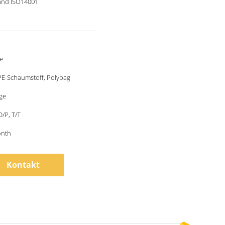
and ISO14001
e
PE-Schaumstoff, Polybag
age
D/P, T/T
onth
Kontakt