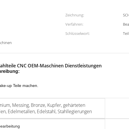
Zeichnung:
SCH
Verfahren:
Bea
Schlüsselwort:
Tei
schinen
ahlteile CNC OEM-Maschinen Dienstleistungen
reibung:
ake-up Teile machen.
nium, Messing, Bronze, Kupfer, gehärteten
len, Edelmetallen, Edelstahl, Stahllegierungen
earbeitung