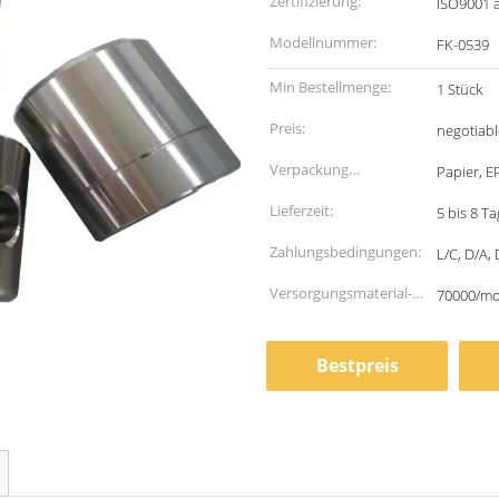
Zertifizierung:
ISO9001 
Modellnummer:
FK-0539
Min Bestellmenge:
1 Stück
Preis:
negotiabl
Verpackung
Papier, E
Informationen:
Lieferzeit:
5 bis 8 T
Zahlungsbedingungen:
L/C, D/A, 
Versorgungsmaterial-
70000/m
Fähigkeit:
Bestpreis