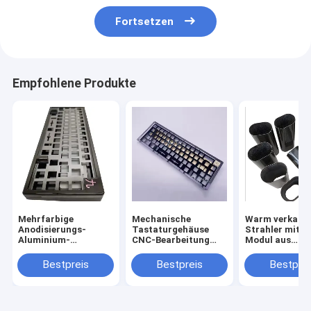
Fortsetzen
Empfohlene Produkte
Mehrfarbige
Mechanische
Warm verkauft
Anodisierungs-
Tastaturgehäuse
Strahler mit 
Aluminium-
CNC-Bearbeitung
Modul aus
Tastaturgehäuse
Metallgehäuse
Kohlenstofffa
Aluminium anodiert
Bestpreis
Bestpreis
Bestprei
für 60% 75%
Mechanische
Tastaturplatte