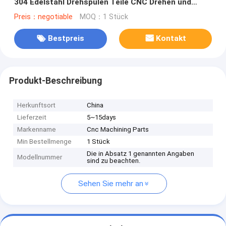
304 Edelstahl Drehspulen Teile CNC Drehen und
Fräsen Komposit-CNC-Prozess
Preis：negotiable
MOQ：1 Stück
Bestpreis
Kontakt
Produkt-Beschreibung
Herkunftsort
China
Lieferzeit
5~15days
Markenname
Cnc Machining Parts
Min Bestellmenge
1 Stück
Die in Absatz 1 genannten Angaben
Modellnummer
sind zu beachten.
Sehen Sie mehr an