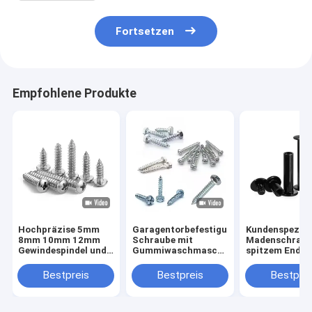
Fortsetzen
Empfohlene Produkte
Hochpräzise 5mm
Garagentorbefestigungen,
Kundenspezifi
8mm 10mm 12mm
Schraube mit
Madenschraub
Gewindespindel und
Gummiwaschmaschine,
spitzem Ende 
Mutter T5 T6 T8
Gleisbolzen
Edelstahl 304
T10 T12
M5 M6 M8 DIN
Bestpreis
Bestpreis
Bestprei
Trapezgewindespindel
Kegelspitze
aus Edelstahl
Gewindestift 
Gewindespindel mit
Kopf