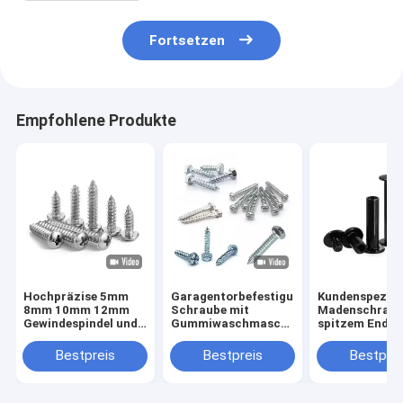
Fortsetzen
Empfohlene Produkte
Hochpräzise 5mm
Garagentorbefestigungen,
Kundenspezifi
8mm 10mm 12mm
Schraube mit
Madenschraub
Gewindespindel und
Gummiwaschmaschine,
spitzem Ende 
Mutter T5 T6 T8
Gleisbolzen
Edelstahl 304
T10 T12
M5 M6 M8 DIN
Bestpreis
Bestpreis
Bestprei
Trapezgewindespindel
Kegelspitze
aus Edelstahl
Gewindestift 
Gewindespindel mit
Kopf