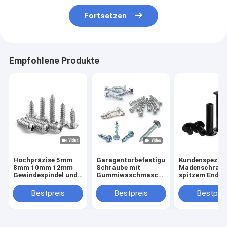
Fortsetzen
Empfohlene Produkte
Hochpräzise 5mm
Garagentorbefestigungen,
Kundenspezifi
8mm 10mm 12mm
Schraube mit
Madenschraub
Gewindespindel und
Gummiwaschmaschine,
spitzem Ende 
Mutter T5 T6 T8
Gleisbolzen
Edelstahl 304
T10 T12
M5 M6 M8 DIN
Bestpreis
Bestpreis
Bestprei
Trapezgewindespindel
Kegelspitze
aus Edelstahl
Gewindestift 
Gewindespindel mit
Kopf
Messingmutter
Innensechskan