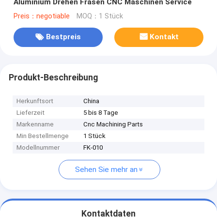
Aluminium Drehen Fräsen CNC Maschinen Service
Preis：negotiable
MOQ：1 Stück
Bestpreis
Kontakt
Produkt-Beschreibung
Herkunftsort
China
Lieferzeit
5 bis 8 Tage
Markenname
Cnc Machining Parts
Min Bestellmenge
1 Stück
Modellnummer
FK-010
Sehen Sie mehr an
Kontaktdaten