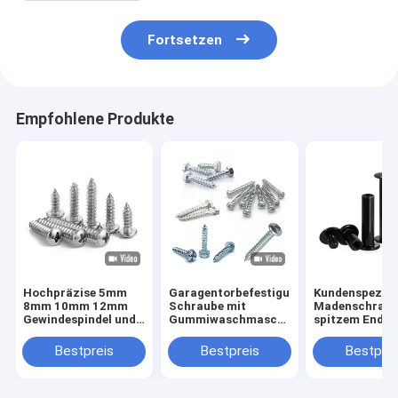
Fortsetzen
Empfohlene Produkte
Hochpräzise 5mm
Garagentorbefestigungen,
Kundenspezifi
8mm 10mm 12mm
Schraube mit
Madenschraub
Gewindespindel und
Gummiwaschmaschine,
spitzem Ende 
Mutter T5 T6 T8
Gleisbolzen
Edelstahl 304
T10 T12
M5 M6 M8 DIN
Bestpreis
Bestpreis
Bestprei
Trapezgewindespindel
Kegelspitze
aus Edelstahl
Gewindestift 
Gewindespindel mit
Kopf