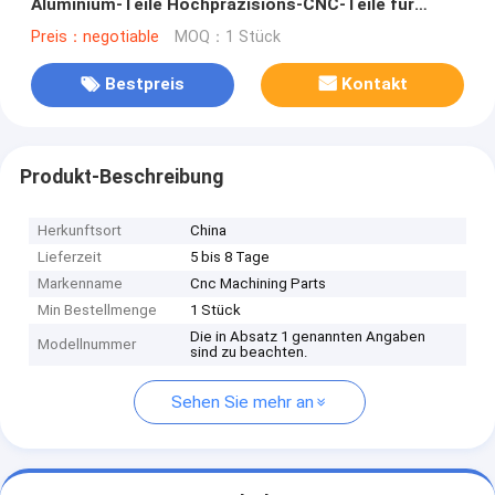
Aluminium-Teile Hochpräzisions-CNC-Teile für
Motorräder
Preis：negotiable
MOQ：1 Stück
Bestpreis
Kontakt
Produkt-Beschreibung
Herkunftsort
China
Lieferzeit
5 bis 8 Tage
Markenname
Cnc Machining Parts
Min Bestellmenge
1 Stück
Die in Absatz 1 genannten Angaben
Modellnummer
sind zu beachten.
Sehen Sie mehr an