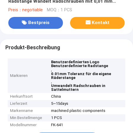
Radstange Wandelt Radschrauben mit 0,01 mm
Toleranz in Lug Nuts um
Preis：negotiable
MOQ：1 PCS
Bestpreis
Kontakt
Produkt-Beschreibung
Benutzerdefiniertes Logo
Benutzerdefinierte Radstange
,
0.01mm Toleranz für die eigene
Markieren
Räderstange
,
Umwandelt Radschrauben in
Sattelmuttern
Herkunftsort
China
Lieferzeit
5~15days
Markenname
machined plastic components
Min Bestellmenge
1 PCS
Modellnummer
FK-641