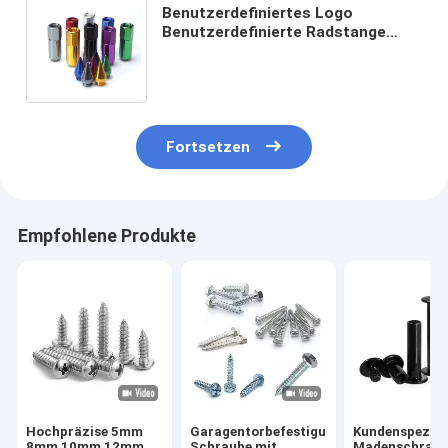
Benutzerdefiniertes Logo
Benutzerdefinierte Radstange
Wandelt Radschrauben mit 0,01
mm Toleranz in Lug Nuts um
Fortsetzen
Empfohlene Produkte
Hochpräzise 5mm
Garagentorbefestigungen,
Kundenspezifi
8mm 10mm 12mm
Schraube mit
Madenschraub