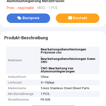
Aluminiumlegierung Metallfräsen
Preis：negotiable
MOQ：1 PCS
Bestpreis
Kontakt
Produkt-Beschreibung
Bearbeitungsdienstleistungen
Präzision cnc
,
Bearbeitungsdienstleistungen Soem
Markieren
CNC
,
CNC-Bearbeitung von
Aluminiumlegierungen
Herkunftsort
China
Lieferzeit
5~15days
Markenname
5 Axis Stainless Steel Sheet Parts
Min Bestellmenge
1 PCS
Modellnummer
FK-635