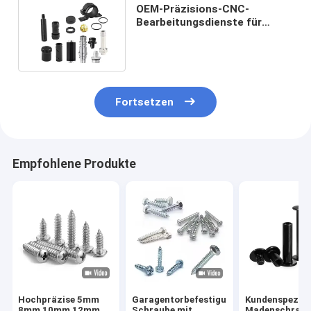
OEM-Präzisions-CNC-
Bearbeitungsdienste für
Aluminiumlegierung
Metallfräsen
Fortsetzen
Empfohlene Produkte
Hochpräzise 5mm
Garagentorbefestigungen,
Kundenspezifi
8mm 10mm 12mm
Schraube mit
Madenschraub