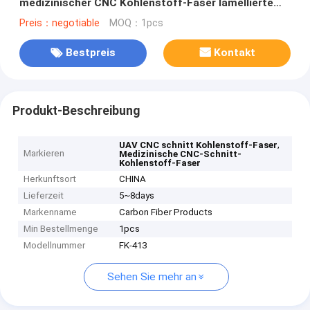
medizinischer CNC Kohlenstoff-Faser lamellierte
Blatt-Platte schnitt
Preis：negotiable
MOQ：1pcs
Bestpreis
Kontakt
Produkt-Beschreibung
,
UAV CNC schnitt Kohlenstoff-Faser
Markieren
Medizinische CNC-Schnitt-
Kohlenstoff-Faser
Herkunftsort
CHINA
Lieferzeit
5~8days
Markenname
Carbon Fiber Products
Min Bestellmenge
1pcs
Modellnummer
FK-413
Sehen Sie mehr an