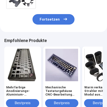
Blatt-Platte schnitt
Fortsetzen
Empfohlene Produkte
Mehrfarbige
Mechanische
Warm verkauft
Anodisierungs-
Tastaturgehäuse
Strahler mit 
Aluminium-
CNC-Bearbeitung
Modul aus
Tastaturgehäuse
Metallgehäuse
Kohlenstofffa
Aluminium anodiert
Bestpreis
Bestpreis
Bestprei
für 60% 75%