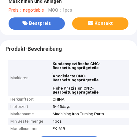
Maschinen und Anlagen
Preis：negotiable
MOQ：1pcs
Bestpreis
Kontakt
Produkt-Beschreibung
Kundenspezifische CNC-
Bearbeitungsprägeteile
,
Anodisierte CNC-
Markieren
Bearbeitungsprägeteile
,
Hohe Präzision CNC-
Bearbeitungsprägeteile
Herkunftsort
CHINA
Lieferzeit
5~15days
Markenname
Machining Iron Turning Parts
Min Bestellmenge
1pcs
Modellnummer
FK-619