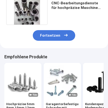
CNC-Bearbeitungsdienste
für hochpräzise Maschinen
und Anlagen
Fortsetzen
Empfohlene Produkte
Hochpräzise 5mm
Garagentorbefestigungen,
Kundenspezifi
8mm 10mm 12mm
Schraube mit
Madenschraub