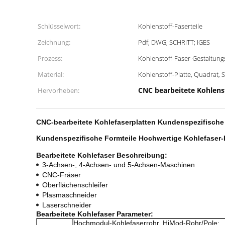
Schlüsselwort:
Kohlenstoff-Faserteile
Zeichnung:
Pdf; DWG; SCHRITT; IGES
Prozess:
Kohlenstoff-Faser-Gestaltun
Material:
Kohlenstoff-Platte, Quadrat, 
CNC bearbeitete Kohlenst
Hervorheben:
CNC-bearbeitete Kohlefaserplatten Kundenspezifische
Kundenspezifische Formteile Hochwertige Kohlefaser-
Bearbeitete Kohlefaser
Beschreibung:
3-Achsen-, 4-Achsen- und 5-Achsen-Maschinen
CNC-Fräser
Oberflächenschleifer
Plasmaschneider
Laserschneider
Bearbeitete Kohlefaser
Parameter:
Hochmodul-Kohlefaserrohr, HiMod-Rohr/Pole;