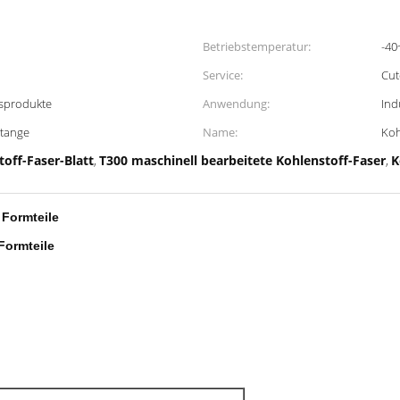
Betriebstemperatur:
-40
Service:
Cu
gsprodukte
Anwendung:
Ind
Stange
Name:
Koh
off-Faser-Blatt
T300 maschinell bearbeitete Kohlenstoff-Faser
K
,
,
 Formteile
Formteile