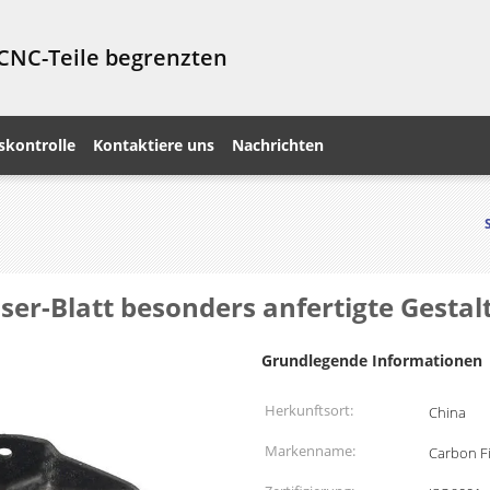
 CNC-Teile begrenzten
skontrolle
Kontaktiere uns
Nachrichten
ser-Blatt besonders anfertigte Gesta
Grundlegende Informationen
Herkunftsort:
China
Markenname:
Carbon Fi