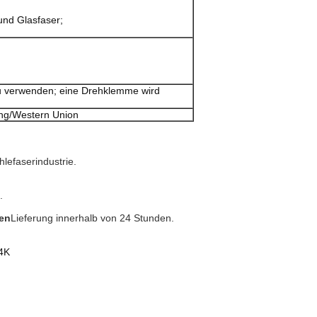
und Glasfaser;
zu verwenden; eine Drehklemme wird
ung/Western Union
lefaserindustrie.
.
en
Lieferung innerhalb von 24 Stunden.
4K