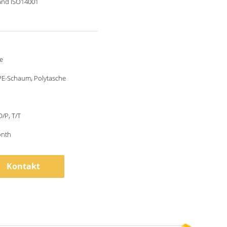
and ISO14001
e
PE-Schaum, Polytasche
D/P, T/T
onth
Kontakt