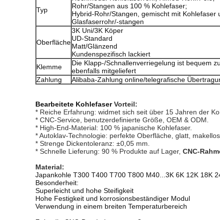
Rohr/Stangen aus 100 % Kohlefaser;
Typ
Hybrid-Rohr/Stangen, gemischt mit Kohlefaser 
Glasfaserrohr/-stangen
3K Uni/3K Köper
UD-Standard
Oberfläche
Matt/Glänzend
Kundenspezifisch lackiert
Die Klapp-/Schnallenverriegelung ist bequem 
Klemme
ebenfalls mitgeliefert
Zahlung
Alibaba-Zahlung online/telegrafische Übertrag
Bearbeitete Kohlefaser
Vorteil:
* Reiche Erfahrung: widmet sich seit über 15 Jahren der Koh
* CNC-Service, benutzerdefinierte Größe, OEM & ODM.
* High-End-Material: 100 % japanische Kohlefaser.
* Autoklav-Technologie: perfekte Oberfläche, glatt, makellos
* Strenge Dickentoleranz: ±0,05 mm.
* Schnelle Lieferung: 90 % Produkte auf Lager,
CNC-Rahm
Material:
Japankohle T300 T400 T700 T800 M40...3K 6K 12K 18K 2
Besonderheit:
Superleicht und hohe Steifigkeit
Hohe Festigkeit und korrosionsbeständiger Modul
Verwendung in einem breiten Temperaturbereich