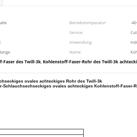
atte
Betriebstemperatur:
-40
Service:
Cu
K
Anwendung:
Ind
Stange
Name:
Koh
-Faser des Twill-3k
Kohlenstoff-Faser-Rohr des Twill-3k achteck
,
hseckiges ovales achteckiges Rohr des Twill-3k
-Schlauchsechseckiges ovales achteckiges Kohlenstoff-Faser-Ro