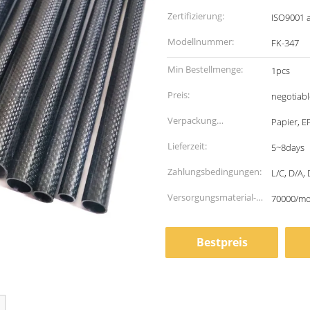
Zertifizierung:
ISO9001 
Modellnummer:
FK-347
Min Bestellmenge:
1pcs
Preis:
negotiabl
Verpackung
Papier, E
Informationen:
Lieferzeit:
5~8days
Zahlungsbedingungen:
L/C, D/A, 
Versorgungsmaterial-
70000/m
Fähigkeit:
Bestpreis