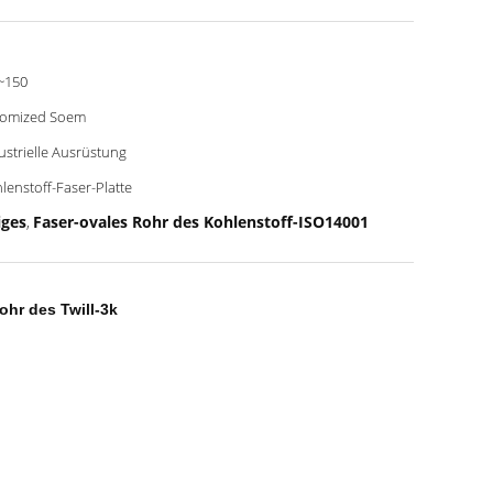
~150
tomized Soem
ustrielle Ausrüstung
lenstoff-Faser-Platte
iges
Faser-ovales Rohr des Kohlenstoff-ISO14001
,
hr des Twill-3k