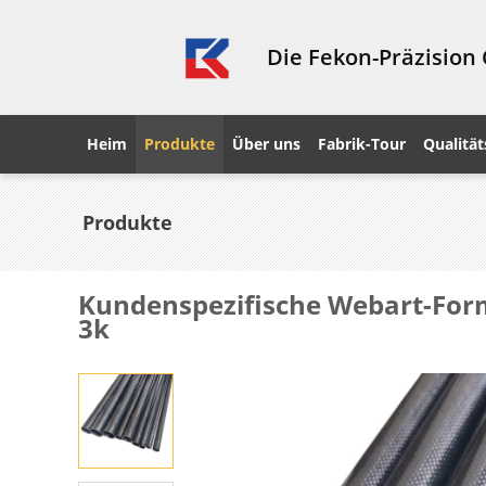
Die Fekon-Präzision
Heim
Produkte
Über uns
Fabrik-Tour
Qualität
Produkte
Kundenspezifische Webart-Form-
3k