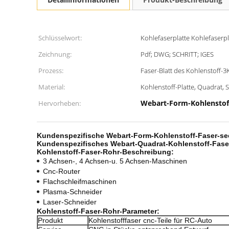
Schlüsselwort:
Kohlefaserplatte Kohlefaserpl
Zeichnung:
Pdf; DWG; SCHRITT; IGES
Prozess:
Faser-Blatt des Kohlenstoff-3
Material:
Kohlenstoff-Platte, Quadrat, 
Webart-Form-Kohlenstoff
Hervorheben:
Kundenspezifische Webart-Form-Kohlenstoff-Faser-sec
Kundenspezifisches Webart-Quadrat-Kohlenstoff-Faser
Kohlenstoff-Faser-Rohr-
Beschreibung:
3 Achsen-, 4 Achsen-u. 5 Achsen-Maschinen
Cnc-Router
Flachschleifmaschinen
Plasma-Schneider
Laser-Schneider
Kohlenstoff-Faser-Rohr-
Parameter:
Produkt
Kohlenstofffaser cnc-Teile für RC-Auto