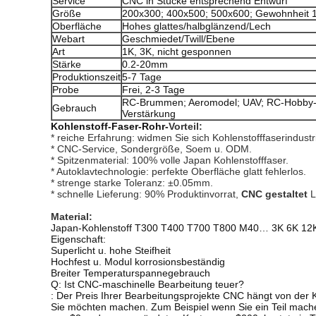
Service
CNC in Stücke entsprechend Entwurf
Größe
200x300; 400x500; 500x600; Gewohnheit
Oberfläche
Hohes glattes/halbglänzend/Lech
Webart
Geschmiedet/Twill/Ebene
Art
1K, 3K, nicht gesponnen
Stärke
0.2-20mm
Produktionszeit
5-7 Tage
Probe
Frei, 2-3 Tage
RC-Brummen; Aeromodel; UAV; RC-Hobby-Au
Gebrauch
Verstärkung
Kohlenstoff-Faser-Rohr-
Vorteil:
* reiche Erfahrung: widmen Sie sich Kohlenstofffaserindustr
* CNC-Service, Sondergröße, Soem u. ODM.
* Spitzenmaterial: 100% volle Japan Kohlenstofffaser.
* Autoklavtechnologie: perfekte Oberfläche glatt fehlerlos.
* strenge starke Toleranz: ±0.05mm.
* schnelle Lieferung: 90% Produktinvorrat,
 CNC gestaltet
L
Material:
Japan-Kohlenstoff T300 T400 T700 T800 M40… 3K 6K 12
Eigenschaft:
Superlicht u. hohe Steifheit
Hochfest u. Modul korrosionsbeständig
Breiter Temperaturspannegebrauch
Q: Ist CNC-maschinelle Bearbeitung teuer?
: Der Preis Ihrer Bearbeitungsprojekte CNC hängt von der 
Sie möchten machen. Zum Beispiel wenn Sie ein Teil mache