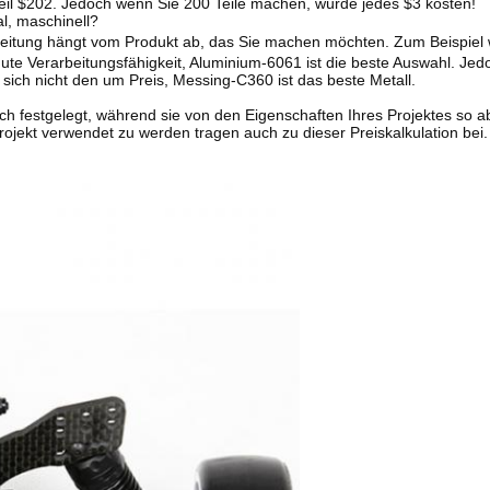
eil $202. Jedoch wenn Sie 200 Teile machen, würde jedes $3 kosten!
l, maschinell?
beitung hängt vom Produkt ab, das Sie machen möchten. Zum Beispiel
gute Verarbeitungsfähigkeit, Aluminium-6061 ist die beste Auswahl. Je
sich nicht den um Preis, Messing-C360 ist das beste Metall.
lich festgelegt, während sie von den Eigenschaften Ihres Projektes so 
rojekt verwendet zu werden tragen auch zu dieser Preiskalkulation bei.