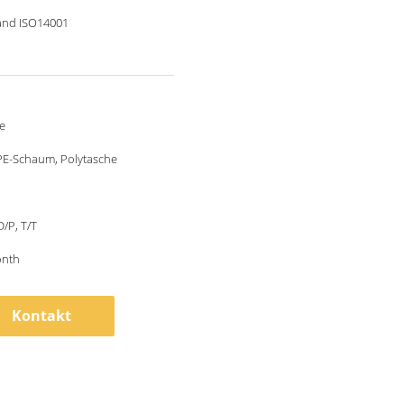
and ISO14001
e
PE-Schaum, Polytasche
D/P, T/T
onth
Kontakt