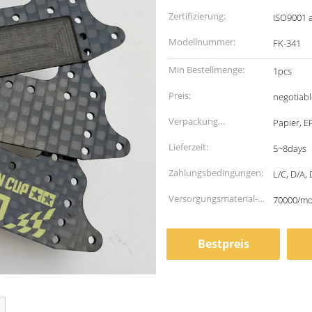
Zertifizierung:
ISO9001 
Modellnummer:
FK-341
Min Bestellmenge:
1pcs
Preis:
negotiabl
Verpackung
Papier, E
Informationen:
Lieferzeit:
5~8days
Zahlungsbedingungen:
L/C, D/A, 
Versorgungsmaterial-
70000/m
Fähigkeit:
Bestpreis