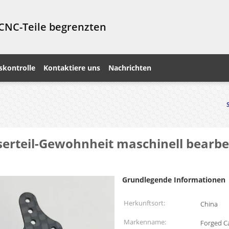
 CNC-Teile begrenzten
skontrolle
Kontaktiere uns
Nachrichten
erteil-Gewohnheit maschinell bearbei
Grundlegende Informationen
Herkunftsort:
China
Markenname:
Forged C