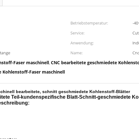
Betriebstemperatur:
-40
Service:
Cu
Anwendung:
Ind
Stange
Name:
Cnc
stoff-Faser maschinell
CNC bearbeitete geschmiedete Kohlenstof
,
 Kohlenstoff-Faser maschinell
inell bearbeitete, schnitt geschmiedete Kohlenstoff-Blätter
tete Teil-kundenspezifische Blatt-Schnitt-geschmiedete Ko
schreibung: