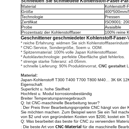
Schneiden Sie schmiedete Kohlenstoff-Faser-
Par
Material
Kohlenstoff-
Größe
400*500mm/
Technologie
Pressen
Zertifikat
ISO9001: 20
Probe
Avaialble
Prozentsatz der Kohlenstofffaser
100% reine K
Geschnittener geschmiedeter Kohlenstoff-Faser-
* reiche Erfahrung: widmen Sie sich Kohlenstofffaserindustr
* CNC-Service, Sondergröße, Soem u. ODM.
* Spitzenmaterial: 100% volle Japan Kohlenstofffaser.
* Autoklavtechnologie: perfekte Oberfläche glatt fehlerlos.
* strenge starke Toleranz: ±0.05mm.
* schnelle Lieferung: 90% Produktinvorrat,
 CNC gestaltet
L
Material:
Japan-Kohlenstoff T300 T400 T700 T800 M40… 3K 6K 12
Eigenschaft:
Superlicht u. hohe Steifheit
Hochfest u. Modul korrosionsbeständig
Breiter Temperaturspannegebrauch
Q: Ist CNC-maschinelle Bearbeitung teuer?
: Der Preis Ihrer Bearbeitungsprojekte CNC hängt von der 
Sie möchten machen. Zum Beispiel wenn Sie ein Teil mache
von $2 und von gegründeten Kosten von $200, kostet ein T
Q: Was bearbeitet das beste für CNC zu verwenden Materia
CNC-Material
: Die beste Art von
für die maschinelle Bear