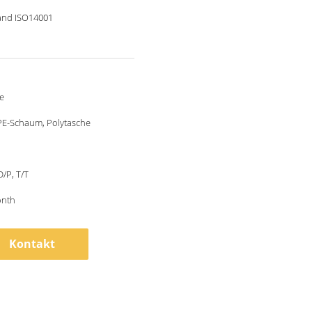
and ISO14001
e
PE-Schaum, Polytasche
D/P, T/T
onth
Kontakt