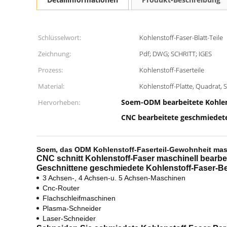
Schlüsselwort:
Kohlenstoff-Faser-Blatt-Teile
Zeichnung:
Pdf; DWG; SCHRITT; IGES
Prozess:
Kohlenstoff-Faserteile
Material:
Kohlenstoff-Platte, Quadrat, 
Soem-ODM bearbeitete Kohlen
Hervorheben:
CNC bearbeitete geschmiedete
Soem, das ODM Kohlenstoff-Faserteil-Gewohnheit masch
CNC schnitt Kohlenstoff-Faser maschinell bearbei
Geschnittene geschmiedete Kohlenstoff-Faser-
Be
3 Achsen-, 4 Achsen-u. 5 Achsen-Maschinen
Cnc-Router
Flachschleifmaschinen
Plasma-Schneider
Laser-Schneider