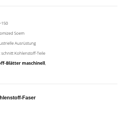
~150
tomized Soem
ustrielle Ausrüstung
 schnitt Kohlenstoff-Teile
f-Blätter maschinell
,
hlenstoff-Faser