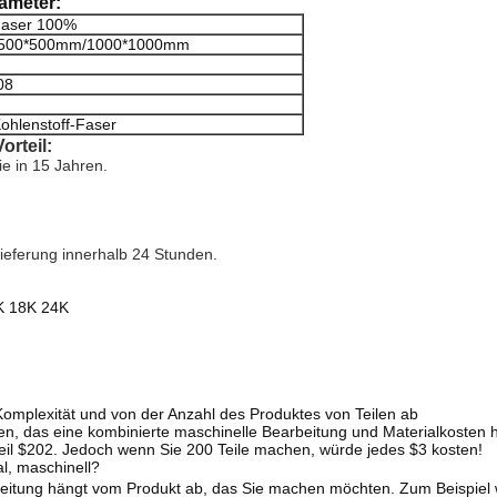
ameter:
Faser 100%
500*500mm/1000*1000mm
08
ohlenstoff-Faser
Vorteil:
ie in 15 Jahren.
ieferung innerhalb 24 Stunden.
K 18K 24K
Komplexität und von der Anzahl des Produktes von Teilen ab
n, das eine kombinierte maschinelle Bearbeitung und Materialkosten 
eil $202. Jedoch wenn Sie 200 Teile machen, würde jedes $3 kosten!
l, maschinell?
beitung hängt vom Produkt ab, das Sie machen möchten. Zum Beispiel