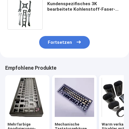
Kundenspezifisches 3K
bearbeitete Kohlenstoff-Faser-
Rahmen für FPV maschinell, das
Quadcopter-Brummen läuft
Fortsetzen
Empfohlene Produkte
Mehrfarbige
Mechanische
Warm verkauft
Anodisierungs-
Tastaturgehäuse
Strahler mit 