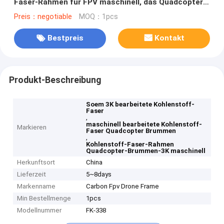
Faser-Rahmen für FPV maschinell, das Quadcopter-
Brummen läuft
Preis：negotiable
MOQ：1pcs
Bestpreis
Kontakt
Produkt-Beschreibung
Soem 3K bearbeitete Kohlenstoff-
Faser
,
maschinell bearbeitete Kohlenstoff-
Markieren
Faser Quadcopter Brummen
,
Kohlenstoff-Faser-Rahmen
Quadcopter-Brummen-3K maschinell
Herkunftsort
China
Lieferzeit
5~8days
Markenname
Carbon Fpv Drone Frame
Min Bestellmenge
1pcs
Modellnummer
FK-338