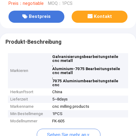
Preis：negotiable
MOQ：1PCS
Bestpreis
Kontakt
Produkt-Beschreibung
Galvanisierungsbearbeitungsteile
cnc metall
,
Aluminium-7075 Bearbeitungsteile
Markieren
cnc metall
,
7075 Aluminiumbearbeitungsteile
cnc
Herkunftsort
China
Lieferzeit
5~8days
Markenname
cnc milling products
Min Bestellmenge
1PCS
Modellnummer
FK-605
Sehen Sie mehr an