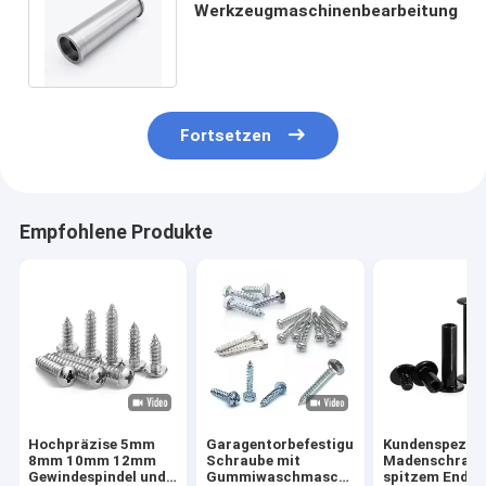
Werkzeugmaschinenbearbeitung
Fortsetzen
Empfohlene Produkte
Hochpräzise 5mm
Garagentorbefestigungen,
Kundenspezifi
8mm 10mm 12mm
Schraube mit
Madenschraub
Gewindespindel und
Gummiwaschmaschine,
spitzem Ende 