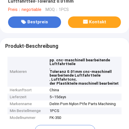
Luftfahrtteil-Toleranz 0.01mm
Preis：negotiable
MOQ：1PCS
Bestpreis
Kontakt
Produkt-Beschreibung
pp. cnc-maschinell bearbeitende
Luftfahrtteile
,
Markieren
Toleranz 0.01mm cnc-maschinell
bearbeitende Luftfahrtteile
,
,
Luftfahrtcnc
der Plastikteile maschinell bearbeitet
Herkunftsort
China
Lieferzeit
5~15days
Markenname
Delrin Pom Nylon Ptfe Parts Machining
Min Bestellmenge
1PCS
Modellnummer
FK-350