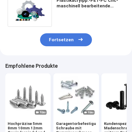
Plastikacrylpp.-PET-PC Cnc-
maschinell bearbeitende
Luftfahrtteil-Toleranz 0.01mm
Fortsetzen
Empfohlene Produkte
Hochpräzise 5mm
Garagentorbefestigungen,
Kundenspezifi
8mm 10mm 12mm
Schraube mit
Madenschraub