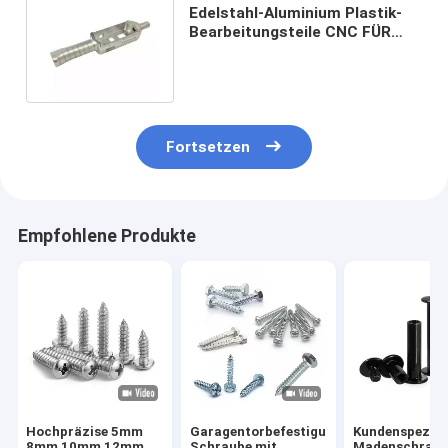
Edelstahl-Aluminium Plastik-
Bearbeitungsteile CNC FÜR
Landwirtschafts-Maschinerie
Fortsetzen
Empfohlene Produkte
Hochpräzise 5mm
Garagentorbefestigungen,
Kundenspezifi
8mm 10mm 12mm
Schraube mit
Madenschraub