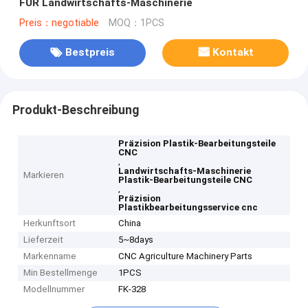
FÜR Landwirtschafts-Maschinerie
Preis：negotiable
MOQ：1PCS
Bestpreis
Kontakt
Produkt-Beschreibung
Präzision Plastik-Bearbeitungsteile
CNC
,
Landwirtschafts-Maschinerie
Markieren
Plastik-Bearbeitungsteile CNC
,
Präzision
Plastikbearbeitungsservice cnc
Herkunftsort
China
Lieferzeit
5~8days
Markenname
CNC Agriculture Machinery Parts
Min Bestellmenge
1PCS
Modellnummer
FK-328