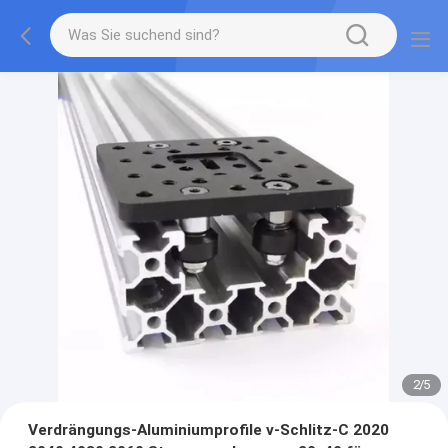
2
/
5
Verdrängungs-Aluminiumprofile v-Schlitz-C 2020