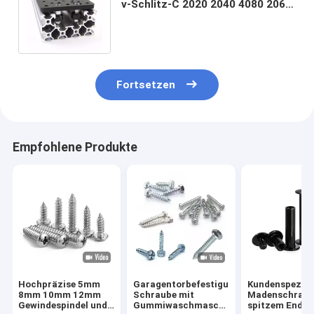
v-Schlitz-C 2020 2040 4080 2060
Stangen schwarzes 20x40 für
Schiene
Fortsetzen
Empfohlene Produkte
Hochpräzise 5mm
Garagentorbefestigungen,
Kundenspezifi
8mm 10mm 12mm
Schraube mit
Madenschraub
Gewindespindel und
Gummiwaschmaschine,
spitzem Ende 