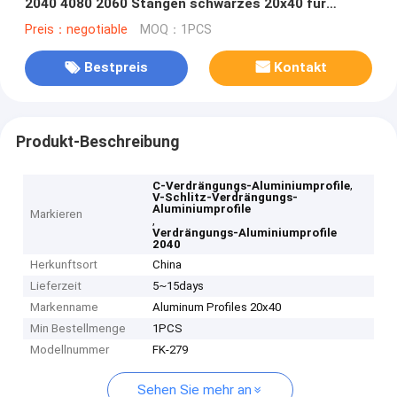
2040 4080 2060 Stangen schwarzes 20x40 für
Schiene
Preis：negotiable
MOQ：1PCS
Bestpreis
Kontakt
Produkt-Beschreibung
,
C-Verdrängungs-Aluminiumprofile
V-Schlitz-Verdrängungs-
Aluminiumprofile
Markieren
,
Verdrängungs-Aluminiumprofile
2040
Herkunftsort
China
Lieferzeit
5~15days
Markenname
Aluminum Profiles 20x40
Min Bestellmenge
1PCS
Modellnummer
FK-279
Sehen Sie mehr an