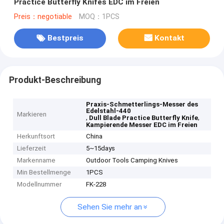
Practice Butterfly Knifes EDC im Freien
Preis：negotiable
MOQ：1PCS
Bestpreis
Kontakt
Produkt-Beschreibung
Praxis-Schmetterlings-Messer des
Edelstahl-440
Markieren
,
,
Dull Blade Practice Butterfly Knife
Kampierende Messer EDC im Freien
Herkunftsort
China
Lieferzeit
5~15days
Markenname
Outdoor Tools Camping Knives
Min Bestellmenge
1PCS
Modellnummer
FK-228
Sehen Sie mehr an