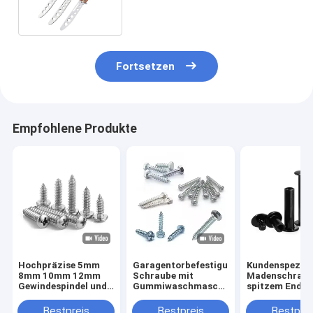
Fortsetzen
Empfohlene Produkte
Hochpräzise 5mm
Garagentorbefestigungen,
Kundenspezifi
8mm 10mm 12mm
Schraube mit
Madenschraub
Gewindespindel und
Gummiwaschmaschine,
spitzem Ende 
Mutter T5 T6 T8
Gleisbolzen
Edelstahl 304
T10 T12
M5 M6 M8 DIN
Bestpreis
Bestpreis
Bestprei