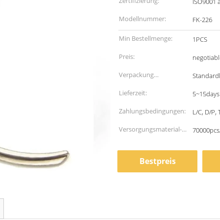
Zertifizierung:
ISO9001 
Modellnummer:
FK-226
Min Bestellmenge:
1PCS
Preis:
negotiabl
Verpackung
Standardk
Informationen:
Lieferzeit:
5~15days
Zahlungsbedingungen:
L/C, D/P,
Versorgungsmaterial-
70000pcs
Fähigkeit:
Bestpreis