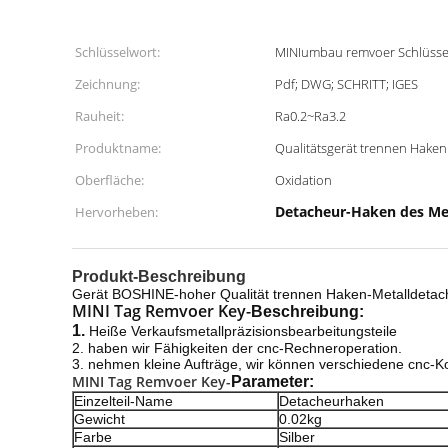
Schlüsselwort:
MINIumbau remvoer Schlüsse
Zeichnung:
Pdf; DWG; SCHRITT; IGES
Rauheit:
Ra0.2~Ra3.2
Produktname:
Qualitätsgerät trennen Haken
Oberfläche:
Oxidation
Detacheur-Haken des Met
Hervorheben:
Produkt-Beschreibung
Gerät BOSHINE-hoher Qualität trennen Haken-Metalldeta
MINI Tag Remvoer Key-
Beschreibung:
1.
Heiße Verkaufsmetallpräzisionsbearbeitungsteile
2. haben wir Fähigkeiten der cnc-Rechneroperation.
3. nehmen kleine Aufträge, wir können verschiedene cnc-
MINI Tag Remvoer Key-
Parameter:
Einzelteil-Name
Detacheurhaken
Gewicht
0.02kg
Farbe
Silber