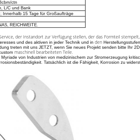
03cbm/ctn
n, L/C und Bank
e; Innerhalb 15 Tage für Großaufträge
NAS, REICHWEITE.
rvice, der Instandort zur Verfügung stellen, der das Formteil stempelt,
den
teresses und des aktiven in jeder Technik und in
Herstellungsstufe
ung treten mit uns JETZT, wenn Sie neues Projekt senden bitte Ihr 
maschinell bearbeiteten Teile.
.custom
r Myriade von Industrien von medizinischem zur Stromerzeugung kritisch 
osionsbeständigkeit. Tatsächlich ist die Fähigkeit, Korrosion zu wider