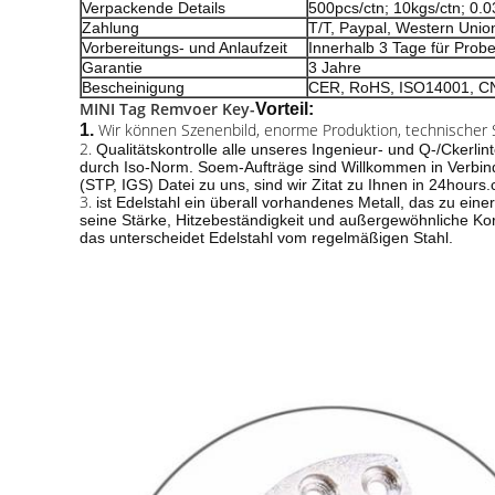
Verpackende Details
500pcs/ctn; 10kgs/ctn; 0.
Zahlung
T/T, Paypal, Western Unio
Vorbereitungs- und Anlaufzeit
Innerhalb 3 Tage für Prob
Garantie
3 Jahre
Bescheinigung
CER, RoHS, ISO14001, C
MINI Tag Remvoer Key-
Vorteil:
Wir können Szenenbild, enorme Produktion, technischer Se
1.
2.
Qualitätskontrolle alle unseres Ingenieur- und Q-/Ckerlin
durch Iso-Norm. Soem-Aufträge sind Willkommen in Verbind
(STP, IGS) Datei
zu uns, sind wir Zitat zu Ihnen in 24hours
3.
ist Edelstahl ein überall vorhandenes Metall, das zu eine
seine Stärke, Hitzebeständigkeit und außergewöhnliche Korr
das unterscheidet Edelstahl vom regelmäßigen Stahl.