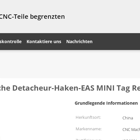
 CNC-Teile begrenzten
skontrolle
Kontaktiere uns
Nachrichten
läche Detacheur-Haken-EAS MINI Tag 
Grundlegende Informationen
Herkunftsort:
China
Markenname:
CNC Mach