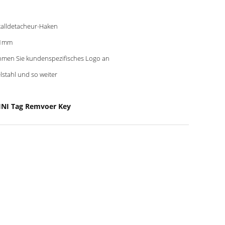
alldetacheur-Haken
01mm
men Sie kundenspezifisches Logo an
lstahl und so weiter
INI Tag Remvoer Key