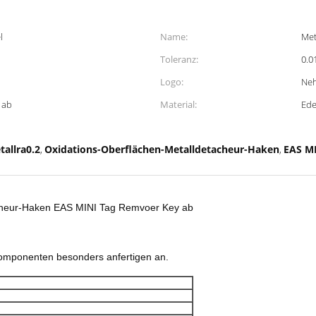
l
Name:
Met
Toleranz:
0.
Logo:
Neh
 ab
Material:
Ede
allra0.2
Oxidations-Oberflächen-Metalldetacheur-Haken
EAS M
,
,
cheur-Haken EAS MINI Tag Remvoer Key ab
Komponenten besonders anfertigen an.