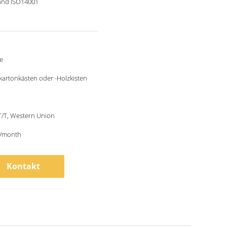
and ISO14001
e
artonkästen oder -Holzkisten
 T/T, Western Union
/month
Kontakt