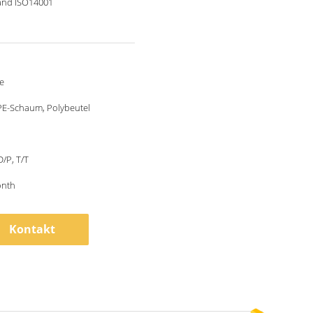
and ISO14001
e
PE-Schaum, Polybeutel
D/P, T/T
onth
Kontakt