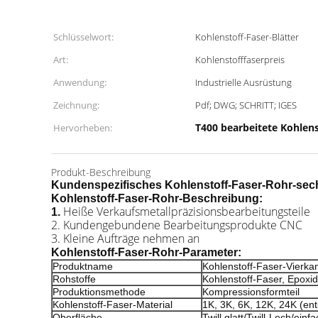
Schlüsselwort:
Kohlenstoff-Faser-Blätter
Art:
Kohlenstofffaserpreis
Anwendung:
Industrielle Ausrüstung
Zeichnung:
Pdf; DWG; SCHRITT; IGES
T400 bearbeitete Kohlens
Hervorheben:
Produkt-Beschreibung
Kundenspezifisches Kohlenstoff-Faser-Rohr-sech
Kohlenstoff-Faser-Rohr-
Beschreibung:
Heiße Verkaufsmetallpräzisionsbearbeitungsteile
1.
2. Kundengebundene Bearbeitungsprodukte CNC
3. Kleine Aufträge nehmen an
Kohlenstoff-Faser-Rohr-
Parameter:
Produktname
Kohlenstoff-Faser-Vierka
Rohstoffe
Kohlenstoff-Faser, Epoxi
Produktionsmethode
Kompressionsformteil
Kohlenstoff-Faser-Material
1K, 3K, 6K, 12K, 24K (e
Oberfläche
Twill glatt/Twill-Lech/einf