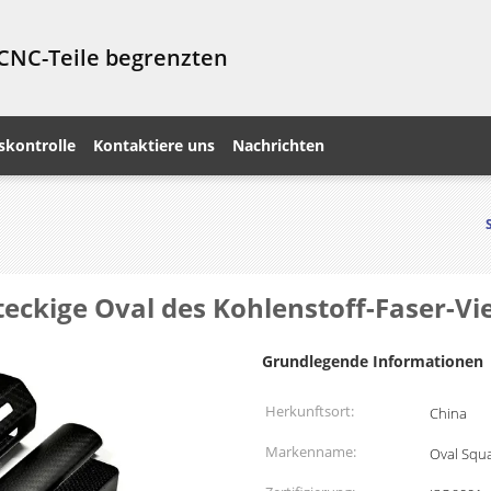
 CNC-Teile begrenzten
skontrolle
Kontaktiere uns
Nachrichten
hteckige Oval des Kohlenstoff-Faser-
Grundlegende Informationen
Herkunftsort:
China
Markenname:
Oval Squ