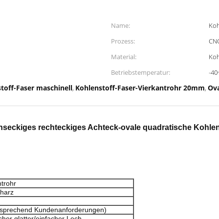
Name:
Koh
Prozess:
CNC
Material:
Koh
Betriebstemperatur:
-40
toff-Faser maschinell
Kohlenstoff-Faser-Vierkantrohr 20mm
Ova
,
,
seckiges rechteckiges Achteck-ovale quadratische Kohlen
ntrohr
dharz
ntsprechend Kundenanforderungen)
acher glatter/einfacher Lech