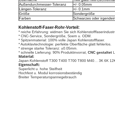
Außendurchmesser-Toleranz
+/- 0.05mm
Längen-Toleranz
+/- 0.1mm
Größe
Sondergröße
Farben
Schwarzes oder irgendei
Kohlenstoff-Faser-Rohr-
Vorteil:
* reiche Erfahrung: widmen Sie sich Kohlenstofffaserindustr
* CNC-Service, Sondergröße, Soem u. ODM.
* Spitzenmaterial: 100% volle Japan Kohlenstofffaser.
* Autoklavtechnologie: perfekte Oberfläche glatt fehlerlos.
* strenge starke Toleranz: ±0.05mm.
* schnelle Lieferung: 90% Produktinvorrat,
 CNC gestaltet
L
Material:
Japan-Kohlenstoff T300 T400 T700 T800 M40… 3K 6K 12
Eigenschaft:
Superlicht u. hohe Steifheit
Hochfest u. Modul korrosionsbeständig
Breiter Temperaturspannegebrauch