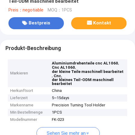
Teil-ODM maschinell bearbeitet
Preis：negotiable
MOQ：1PCS
Bestpreis
Kontakt
Produkt-Beschreibung
,
Aluminiumdrehenteile cnc AL1060
,
Cnc AL1060
der kleine Teile maschinell bearbeitet
Markieren
,
,
Cnc
der kleines Teil-ODM maschinell
bearbeitet
Herkunftsort
China
Lieferzeit
5~15days
Markenname
Precision Turning Tool Holder
Min Bestellmenge
1PCS
Modellnummer
FK-023
Sehen Sie mehr an