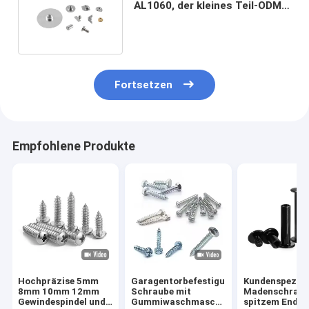
AL1060, der kleines Teil-ODM
maschinell bearbeitet
Fortsetzen
Empfohlene Produkte
Hochpräzise 5mm
Garagentorbefestigungen,
Kundenspezifi
8mm 10mm 12mm
Schraube mit
Madenschraub
Gewindespindel und
Gummiwaschmaschine,
spitzem Ende 