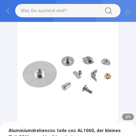
2
/
5
Aluminiumdrehencnc teile cnc AL1060, der kleines