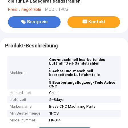
die für EV-Ladegerät sandstrahlen
Preis：negotiable
MOQ：1PCS
Bestpreis
Kontakt
Produkt-Beschreibung
Cnc-maschinell bearbeitendes
Luftfahrtteil-Sandstrahlen
,
5 Achse Cnc-maschinell
Markieren
bearbeitende Luftfahrtteile
,
5 Bearbeitungsflugzeug-Teile Achse
CNC
Herkunftsort
China
Lieferzeit
5~8days
Markenname
Brass CNC Machining Parts
Min Bestellmenge
1PCS
Modellnummer
FK-014