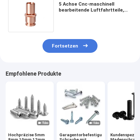
5 Achse Cnc-maschinell
bearbeitende Luftfahrtteile,
die für EV-Ladegerät
sandstrahlen
Fortsetzen
Empfohlene Produkte
Hochpräzise 5mm
Garagentorbefestigungen,
Kundenspezifi
8mm 10mm 12mm
Schraube mit
Madenschraub