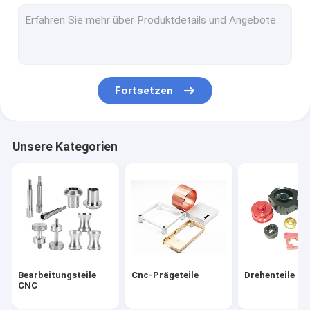
Präzisionsblechherstellung
Cnc-Autoteile
Maschinell bearbeitete Kohlenstoff-Faser
Fortsetzen
Bearbeitungsuhr-Teile CNC
Teile des Drucken3d
Unsere Kategorien
Fahrrad-Ersatzteile
Cnc-Plastikteile
Hölzerne Teile CNC
Zylinder-Gang
Bearbeitungsteile
Cnc-Prägeteile
Drehenteile C
CNC