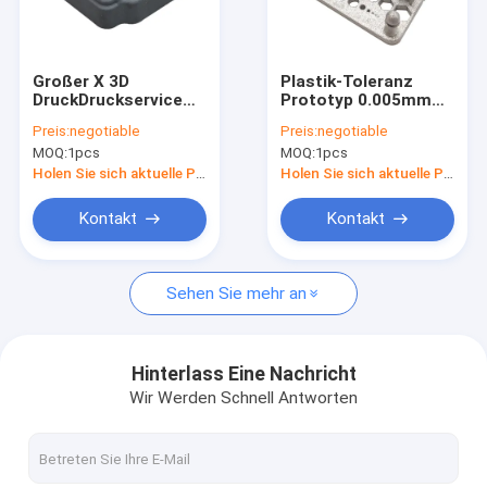
Fabrik-Tour
Qualitätskontrolle
Großer X 3D
Plastik-Toleranz
DruckDruckservice
Prototyp 0.005mm
Kontaktiere uns
der Dienstleistung-
Drucken 3D Plastik-
Preis:
negotiable
Preis:
negotiable
im
ABS Druckservice
MOQ:
1pcs
MOQ:
1pcs
Designbereichkupferner
SLS 3D
Nachrichten
verhärteter Metallsls
Holen Sie sich aktuelle Preis
Holen Sie sich aktuelle Preis
3D
Fordern Sie ein Angebot an
Kontakt
Kontakt
Sehen Sie mehr an
Bearbeitungsteile CNC
Cnc-Prägeteile
Hinterlass Eine Nachricht
Wir Werden Schnell Antworten
Drehenteile CNC
Laser, der Teile schneidet