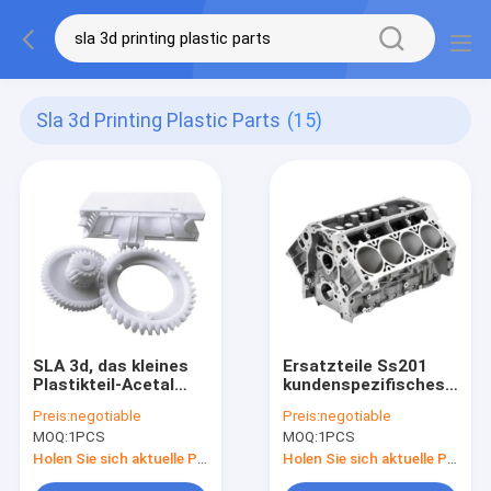
Sla 3d Printing Plastic Parts
(15)
SLA 3d, das kleines
Ersatzteile Ss201
Plastikteil-Acetal
kundenspezifisches
POM Delrin für
3d 0.005mm
Preis:
negotiable
Preis:
negotiable
Industrien druckt
Drucken3d druckten
MOQ:
1PCS
MOQ:
1PCS
Teile
Holen Sie sich aktuelle Preis
Holen Sie sich aktuelle Preis