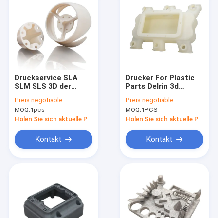
Druckservice SLA
Drucker For Plastic
SLM SLS 3D der
Parts Delrin 3d
hohen Präzisions-3D
0.005mm 3d, die
Preis:
negotiable
Preis:
negotiable
Prototypen und
Luftfahrtkomponenten
MOQ:
1pcs
MOQ:
1PCS
Modelle
drucken
Holen Sie sich aktuelle Preis
Holen Sie sich aktuelle Preis
Kontakt
Kontakt
Heim
Produkte
Über uns