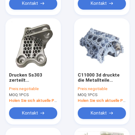
Kontakt
Kontakt
Drucken Ss303
C11000 3d druckte
zerteilt
die Metallteile
kundenspezifisches
zahnmedizinisches
Preis:
negotiable
Preis:
negotiable
3D 0.005mm, die
3d Polyvinylchlorid-
MOQ:
1PCS
MOQ:
1PCS
Metall 3d Auto-Teile
ODM druckend
druckte
Holen Sie sich aktuelle Preis
Holen Sie sich aktuelle Preis
Kontakt
Kontakt