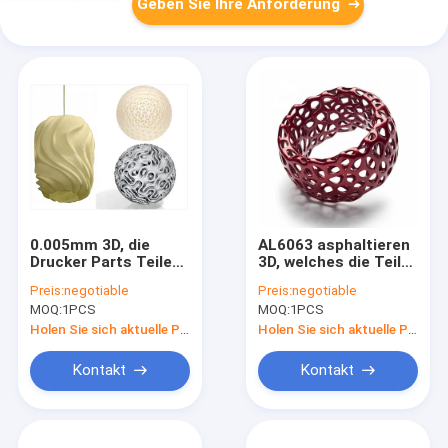
Geben Sie Ihre Anforderung
0.005mm 3D, die
AL6063 asphaltieren
Drucker Parts Teile
3D, welches die Teile
SLAs SLS Harz-3d
Ra1.0 3d Prototyp-
Preis:
negotiable
Preis:
negotiable
drucken
Service für
MOQ:
1PCS
MOQ:
1PCS
medizinisches
druckend druckt
Holen Sie sich aktuelle Preis
Holen Sie sich aktuelle Preis
Kontakt
Kontakt