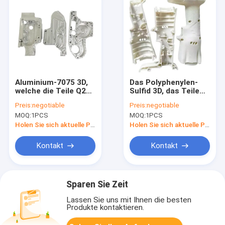
Aluminium-7075 3D,
Das Polyphenylen-
welche die Teile Q235
Sulfid 3D, das Teile
3d Automobilteile
Delrin Nylon-3d
Preis:
negotiable
Preis:
negotiable
druckend drucken
druckt, druckte Teile
MOQ:
1PCS
MOQ:
1PCS
Holen Sie sich aktuelle Preis
Holen Sie sich aktuelle Preis
Kontakt
Kontakt
Sparen Sie Zeit
Lassen Sie uns mit Ihnen die besten
Produkte kontaktieren.