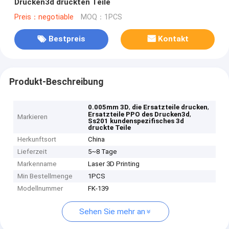
Drucken3d druckten Teile
Preis：negotiable
MOQ：1PCS
Bestpreis
Kontakt
Produkt-Beschreibung
,
,
0.005mm 3D
die Ersatzteile drucken
,
Ersatzteile PPO des Drucken3d
Markieren
Ss201 kundenspezifisches 3d
druckte Teile
Herkunftsort
China
Lieferzeit
5~8 Tage
Markenname
Laser 3D Printing
Min Bestellmenge
1PCS
Modellnummer
FK-139
Sehen Sie mehr an