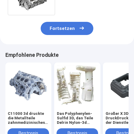
Teile
Fortsetzen
Empfohlene Produkte
C11000 3d druckte
Das Polyphenylen-
Großer X 3D
die Metallteile
Sulfid 3D, das Teile
DruckDruckser
zahnmedizinisches
Delrin Nylon-3d
der Dienstleis
3d Polyvinylchlorid-
druckt, druckte Teile
im
ODM druckend
Designbereich
Bestpreis
Bestpreis
Bestprei