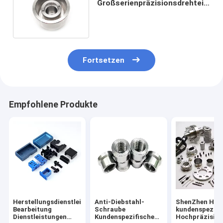
Großserienpräzisionsdrehteile
für SMT-Ausrüstung
Fortsetzen
Empfohlene Produkte
Herstellungsdienstleistungen
Anti-Diebstahl-
ShenZhen Hers
Bearbeitung
Schraube
kundenspezifi
Dienstleistungen
Kundenspezifische
Hochpräzision