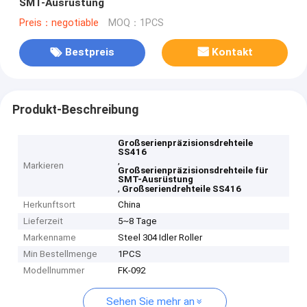
SMT-Ausrüstung
Preis：negotiable
MOQ：1PCS
Bestpreis
Kontakt
Produkt-Beschreibung
Großserienpräzisionsdrehteile
SS416
,
Markieren
Großserienpräzisionsdrehteile für
SMT-Ausrüstung
,
Großseriendrehteile SS416
Herkunftsort
China
Lieferzeit
5~8 Tage
Markenname
Steel 304 Idler Roller
Min Bestellmenge
1PCS
Modellnummer
FK-092
Sehen Sie mehr an