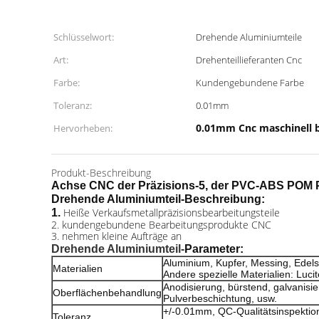
Schlüsselwort:
Drehende Aluminiumteile
Art:
Drehenteillieferanten Cnc
Farbe:
Kundengebundene Farbe
Toleranz:
0.01mm
0.01mm Cnc maschinell 
Hervorheben:
Produkt-Beschreibung
Achse CNC der Präzisions-5, der PVC-ABS POM Pl
Drehende Aluminiumteil-
Beschreibung:
Heiße Verkaufsmetallpräzisionsbearbeitungsteile
1.
2. kundengebundene Bearbeitungsprodukte CNC
3. nehmen kleine Aufträge an
Drehende Aluminiumteil-
Parameter:
Aluminium, Kupfer, Messing, Edelst
Materialien
Andere spezielle Materialien: Lucit
Anodisierung, bürstend, galvanisie
Oberflächenbehandlung
Pulverbeschichtung, usw.
+/-0.01mm, QC-Qualitätsinspektio
Toleranz