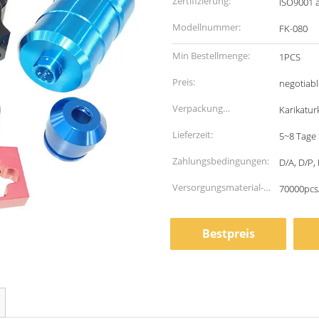
Zertifizierung:
ISO9001 
Modellnummer:
FK-080
Min Bestellmenge:
1PCS
Preis:
negotiabl
Verpackung
Karikatur
Informationen:
Lieferzeit:
5~8 Tage
Zahlungsbedingungen:
D/A, D/P, 
Versorgungsmaterial-
70000pcs
Fähigkeit:
Bestpreis