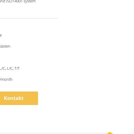
and ISO14001 system
e
kästen
L/C, L/C, T/T
/month
Kontakt