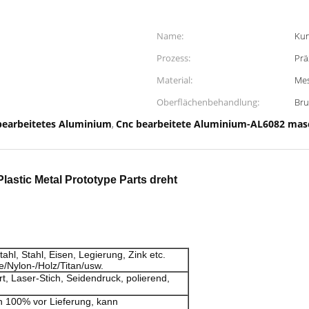
Name:
Kun
Prozess:
Prä
Material:
Mes
Oberflächenbehandlung:
Bru
bearbeitetes Aluminium
Cnc bearbeitete Aluminium-AL6082 masc
,
astic Metal Prototype Parts dreht
ahl, Stahl, Eisen, Legierung, Zink etc.
e/Nylon-/Holz/Titan/usw.
rt, Laser-Stich, Seidendruck, polierend,
n 100% vor Lieferung, kann