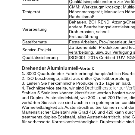
Qualitätsinspektionsform zur Verfü
CMM; Werkzeugmikroskop; Multig
Testgerät
Höhenmessgerät; Manuelles Höhe
Rauheitsmaß
Behauen, BOHREND, Ätzung/Chemik
andere Bearbeitungsdienstleistung
Verarbeitung
Drahterosion, schnell
Erstausführung
Dateiformate
Feste Arbeiten, Pro-/Ingenieur, A
Zu Szenenbild, Produktion und tec
Service-Projekt
verarbeitung, usw. zur Verfügung s
Qualitätssicherung
ISO9001: 2015 Certified.TUV; SG
Drehender Aluminiumteil-
Vorteil:
1.
3000 Quadratmeter Fabrik erbringt hauptsächlich Bearbe
2.
ISO bescheinigte, stützt aus dritter Quelleüberprüfung.
3. Liefern Sie herkömmliche Produkte in 15 Tage an bald.
Drehteilhersteller zur Verf
4. Technikservice stellte, wir sind
Stahlen 5.Stainless können klassifiziert werden basiert worden
und Duplex: Austenitedelstahl, wie 300 - und 200 Reihe, die
verhärten Sie sich. sie sind auch in ein getemperten condit
Wärmeleitfähigkeit als Austenitrostfrei. Sie können nicht
Martensitischer Edelstahl wie Grad 416 und 420 kann durc
treatments.duplex-Edelstahl, alias Austenit-ferritisch, sind G
für verbesserte Korrosionsbeständigkeit. Duplexstahle sind i