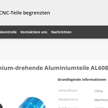
 CNC-Teile begrenzten
skontrolle
Kontaktiere uns
Nachrichten
nium-drehende Aluminiumteile AL608
Grundlegende Informationen
Herkunftsort:
China
Markenname:
Machined