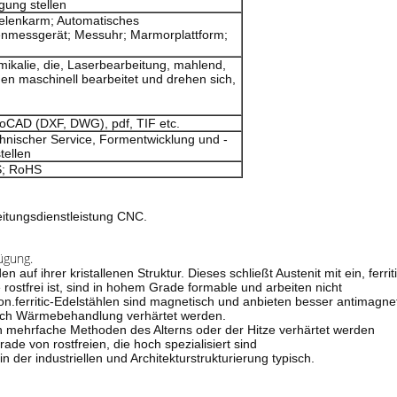
gung stellen
elenkarm; Automatisches
nmessgerät; Messuhr; Marmorplattform;
alie, die, Laserbearbeitung, mahlend,
en maschinell bearbeitet und drehen sich,
utoCAD (DXF, DWG), pdf, TIF etc.
hnischer Service, Formentwicklung und -
tellen
S; RoHS
itungsdienstleistung CNC.
ügung.
 auf ihrer kristallenen Struktur. Dieses schließt Austenit mit ein, ferrit
 rostfrei ist, sind in hohem Grade formable und arbeiten nicht
ion.ferritic-Edelstählen sind magnetisch und anbieten besser antimagne
 durch Wärmebehandlung verhärtet werden.
h mehrfache Methoden des Alterns oder der Hitze verhärtet werden
rade von rostfreien, die hoch spezialisiert sind
n der industriellen und Architekturstrukturierung typisch.