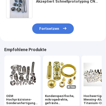
Akzeptiert Schnellprototyping CNC-
Bearbeitungsdienst für CNC-
Maschinenteile
Fortsetzen
Empfohlene Produkte
OEM
Kundenspezifische,
Hochwertige
Hochpräzisions-
mikrogedrehte,
Messing-Alum
Sonderanfertigung
gefräste
Titanium-CNC