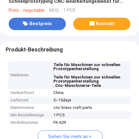
Schnellprototyping CNC-Bearbeitungsdienst für
CNC-Maschinenteile
Preis：negotiable
MOQ：1 PCS
Bestpreis
Kontakt
Produkt-Beschreibung
Teile für Maschinen zur schnellen
Prototypenherstellung
,
Markieren
Teile für Maschinen zur schnellen
Prototypenherstellung
,
Cnc-Maschinerie-Teile
Herkunftsort
China
Lieferzeit
5~15days
Markenname
cnc brass craft parts
Min Bestellmenge
1 PCS
Modellnummer
FK-629
Sehen Sie mehr an